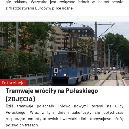
się
reklamy
. Wszystko jest związane jednak w jakimś sensie
z
Mistrzostwami Europy w piłce nożnej
.
Fotorelacje
Tramwaje wróciły na Pułaskiego
(ZDJĘCIA)
Dziś tramwaje pojechały liniowo
nowymi torami na ulicy
Pułaskiego
. Wraz z tym dniem
zakończyły się dotychczas
rozpoczęte remonty torowisk
i wszystkie linie tramwajowe jeżdżą
po swoich trasach.