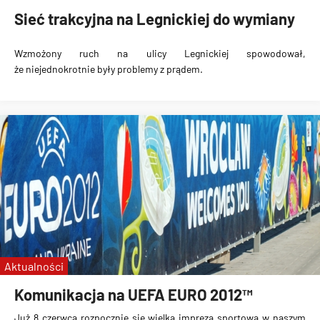
Sieć trakcyjna na Legnickiej do wymiany
Wzmożony ruch na ulicy Legnickiej spowodował,
że
niejednokrotnie były problemy z prądem
.
Aktualności
Komunikacja na UEFA EURO 2012™
Już 8 czerwca rozpocznie się
wielka impreza sportowa
w naszym