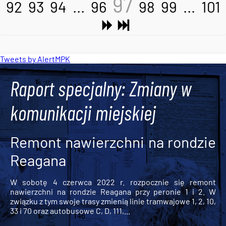
97
92
93
94
...
96
98
99
...
101
Tweets by AlertMPK
Raport specjalny: Zmiany w
komunikacji miejskiej
Remont nawierzchni na rondzie
Reagana
W sobotę 4 czerwca 2022 r. rozpocznie się remont
nawierzchni na rondzie Reagana przy peronie 1 i 2. W
związku z tym swoje trasy zmienią linie tramwajowe 1, 2, 10,
33 i 70 oraz autobusowe C, D, 111,...