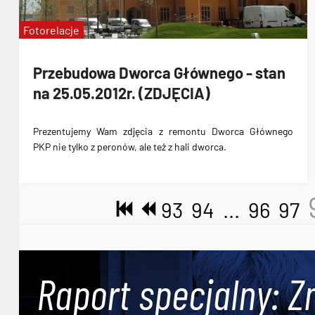
Fotorelacje
Przebudowa Dworca Głównego - stan
na 25.05.2012r. (ZDJĘCIA)
Prezentujemy Wam
zdjęcia z remontu Dworca Głównego
PKP
nie tylko z peronów, ale też z hali dworca.
93
94
...
96
97
Raport specjalny: Z