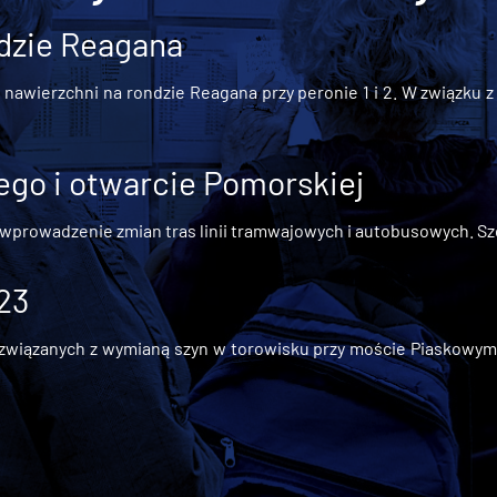
dzie Reagana
awierzchni na rondzie Reagana przy peronie 1 i 2. W związku z t
go i otwarcie Pomorskiej
 wprowadzenie zmian tras linii tramwajowych i autobusowych. Szc
 23
iązanych z wymianą szyn w torowisku przy moście Piaskowym, t