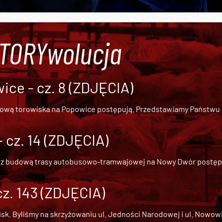
#TORYwolucja
ce - cz. 8 (ZDJĘCIA)
dową torowiska na Popowice
postępują. Przedstawiamy Państwu ob
cz. 14 (ZDJĘCIA)
 z
budową trasy autobusowo-tramwajowej na Nowy Dwór
postępu
cz. 143 (ZDJĘCIA)
 Byliśmy na skrzyżowaniu ul. Jedności Narodowej i ul. Nowowiejs