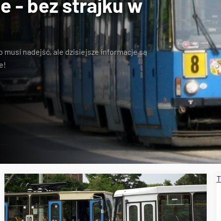
 - bez strajku w
 musi nadejść, ale dzisiejsze informacje są
e!
T