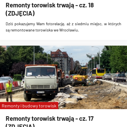
Remonty torowisk trwają - cz. 18
(ZDJĘCIA)
Dziś pokazujemy Wam fotorelację, aż z siedmiu miejsc, w których
są remontowane torowiska we Wrocławiu.
Remonty i budowy torowisk
Remonty torowisk trwają - cz. 17
(ZDJĘCIA)