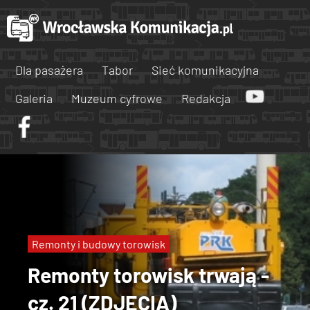
Dla pasażera
Tabor
Sieć komunikacyjna
Galeria
Muzeum cyfrowe
Redakcja
Remonty i budowy torowisk
Remonty torowisk trwają -
cz. 21 (ZDJĘCIA)