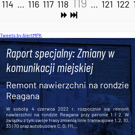
119
114
...
116
117
118
...
121
122
Tweets by AlertMPK
Raport specjalny: Zmiany w
komunikacji miejskiej
Remont nawierzchni na rondzie
Reagana
W sobotę 4 czerwca 2022 r. rozpocznie się remont
nawierzchni na rondzie Reagana przy peronie 1 i 2. W
związku z tym swoje trasy zmienią linie tramwajowe 1, 2, 10,
33 i 70 oraz autobusowe C, D, 111,...