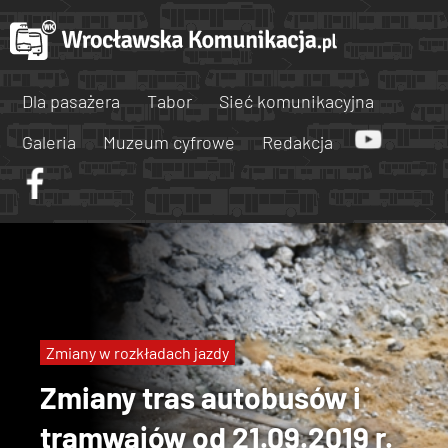
Dla pasażera
Tabor
Sieć komunikacyjna
Galeria
Muzeum cyfrowe
Redakcja
Zmiany w rozkładach jazdy
Zmiany tras autobusów i
tramwajów od 21.09.2019 r.