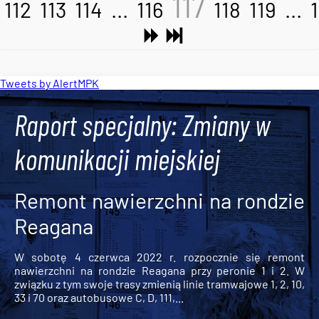
117
112
113
114
...
116
118
119
...
Tweets by AlertMPK
Raport specjalny: Zmiany w
komunikacji miejskiej
Remont nawierzchni na rondzie
Reagana
W sobotę 4 czerwca 2022 r. rozpocznie się remont
nawierzchni na rondzie Reagana przy peronie 1 i 2. W
związku z tym swoje trasy zmienią linie tramwajowe 1, 2, 10,
33 i 70 oraz autobusowe C, D, 111,...