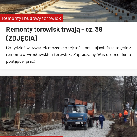
Remonty i budowy torowisk
Remonty torowisk trwają - cz. 38
(ZDJĘCIA)
Co tydzień w czwartek możecie obejrzeć u nas najświeższe zdjęcia z
remontów wrocławskich torowisk. Zapraszamy Was do ocenienia
postępów prac!