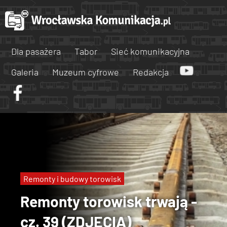
Dla pasażera
Tabor
Sieć komunikacyjna
Galeria
Muzeum cyfrowe
Redakcja
Remonty i budowy torowisk
Remonty torowisk trwają -
cz. 39 (ZDJĘCIA)