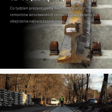
Co tydzień prezentujemy Wam fotorelację z
remontów wrocławskich torowisk. Zapraszamy do
obejrzenia najświeższych zdjęć!