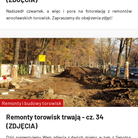
Nadszedł czwartek, a więc i pora na fotorelację z remontów
wrocławskich torowisk. Zapraszamy do obejrzenia zdjęć!
Remonty i budowy torowisk
Remonty torowisk trwają - cz. 34
(ZDJĘCIA)
Dziś prezentujemy Wam zdjęcia z dwóch miejsc w tym z Sępolna,