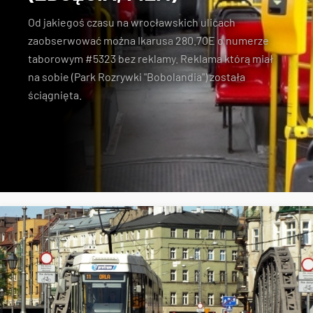
Od jakiegoś czasu na wrocławskich ulicach
zaobserwować można Ikarusa
280.70E o numerze
taborowym #5323 bez reklamy
. Reklama którą miał
na sobie (Park Rozrywki "Bobolandia") została
ściągnięta.