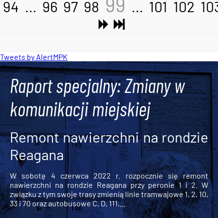
99
94
...
96
97
98
...
101
102
10
Tweets by AlertMPK
Raport specjalny: Zmiany w
komunikacji miejskiej
Remont nawierzchni na rondzie
Reagana
W sobotę 4 czerwca 2022 r. rozpocznie się remont
nawierzchni na rondzie Reagana przy peronie 1 i 2. W
związku z tym swoje trasy zmienią linie tramwajowe 1, 2, 10,
33 i 70 oraz autobusowe C, D, 111,...