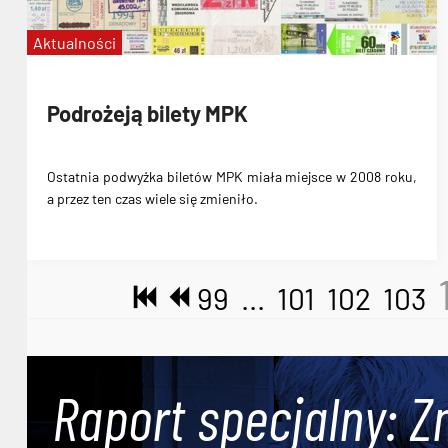
Aktualności
Podrożeją bilety MPK
Ostatnia
podwyżka biletów MPK
miała miejsce w 2008 roku,
a przez ten czas wiele się zmieniło.
99
...
101
102
103
Raport specjalny: Z