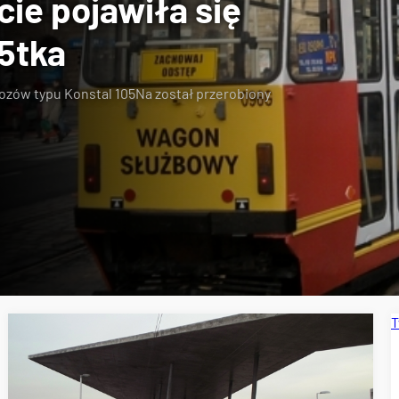
cie pojawiła się
5tka
wozów typu
Konstal 105Na
został
przerobiony
T