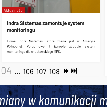
Aktualności
Indra Sistemas zamontuje system
monitoringu
Firma
Indra Sistemas
, która znana jest w Ameryce
Północnej, Południowej i Europie zbuduje system
monitoringu dla
wrocławskiego MPK
.
104
...
106
107
108
miany w komunikacji m