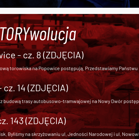
#TORYwolucja
ce - cz. 8 (ZDJĘCIA)
dową torowiska na Popowice
postępują. Przedstawiamy Państwu ob
cz. 14 (ZDJĘCIA)
 z
budową trasy autobusowo-tramwajowej na Nowy Dwór
postępu
cz. 143 (ZDJĘCIA)
 Byliśmy na skrzyżowaniu ul. Jedności Narodowej i ul. Nowowiejs