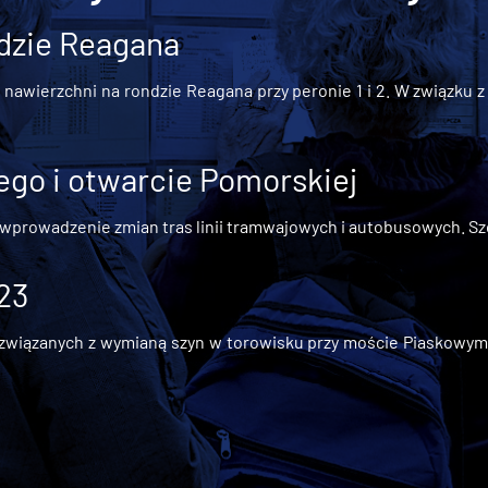
dzie Reagana
awierzchni na rondzie Reagana przy peronie 1 i 2. W związku z t
go i otwarcie Pomorskiej
 wprowadzenie zmian tras linii tramwajowych i autobusowych. Szc
 23
iązanych z wymianą szyn w torowisku przy moście Piaskowym, t