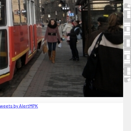
weets by AlertMPK