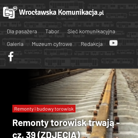
Dla pasażera
Tabor
Sieć komunikacyjna
Galeria
Muzeum cyfrowe
Redakcja
Remonty i budowy torowisk
Remonty torowisk trwają -
cz. 39 (ZDJĘCIA)