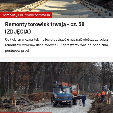
Remonty i budowy torowisk
Remonty torowisk trwają - cz. 38
(ZDJĘCIA)
Co tydzień w czwartek możecie obejrzeć u nas najświeższe zdjęcia z
remontów wrocławskich torowisk. Zapraszamy Was do ocenienia
postępów prac!