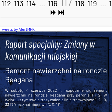
117
112
113
114
...
116
118
119
...
Tweets by AlertMPK
Raport specjalny: Zmiany w
komunikacji miejskiej
Remont nawierzchni na rondzie
Reagana
W sobotę 4 czerwca 2022 r. rozpocznie się remont
nawierzchni na rondzie Reagana przy peronie 1 i 2. W
związku z tym swoje trasy zmienią linie tramwajowe 1, 2, 10,
33 i 70 oraz autobusowe C, D, 111,...