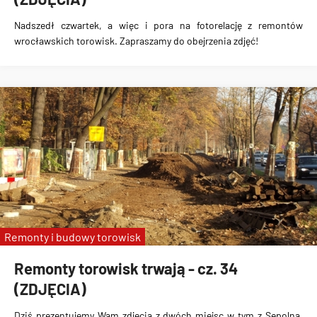
Nadszedł czwartek, a więc i pora na fotorelację z remontów
wrocławskich torowisk. Zapraszamy do obejrzenia zdjęć!
Remonty i budowy torowisk
Remonty torowisk trwają - cz. 34
(ZDJĘCIA)
Dziś prezentujemy Wam zdjęcia z dwóch miejsc w tym z Sępolna,