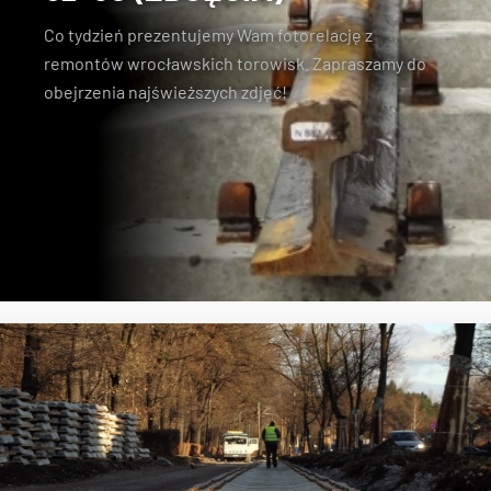
Co tydzień prezentujemy Wam fotorelację z
remontów wrocławskich torowisk. Zapraszamy do
obejrzenia najświeższych zdjęć!