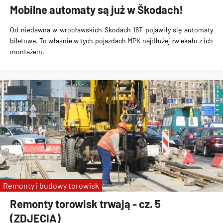
Mobilne automaty są już w Škodach!
Od niedawna w wrocławskich Skodach 16T pojawiły się automaty
biletowe. To właśnie w tych pojazdach MPK najdłużej zwlekało z ich
montażem.
Remonty i budowy torowisk
Remonty torowisk trwają - cz. 5
(ZDJĘCIA)