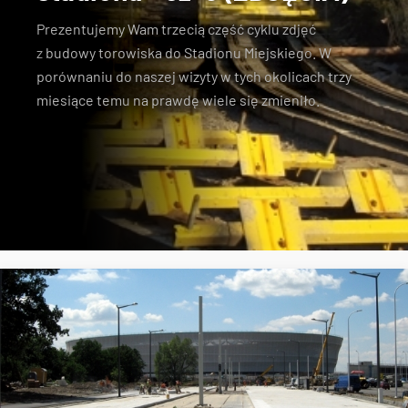
Prezentujemy Wam trzecią część cyklu zdjęć
z
budowy torowiska do Stadionu Miejskiego
. W
porównaniu do naszej wizyty w tych okolicach trzy
miesiące temu
na prawdę wiele się zmieniło
.