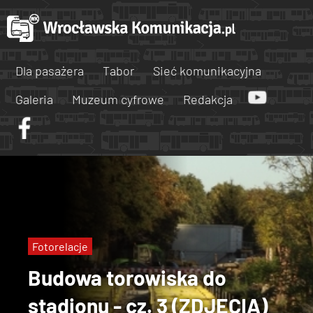
Dla pasażera
Tabor
Sieć komunikacyjna
Galeria
Muzeum cyfrowe
Redakcja
Fotorelacje
Budowa torowiska do
stadionu - cz. 3 (ZDJĘCIA)