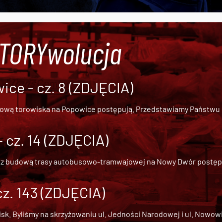
#TORYwolucja
ce - cz. 8 (ZDJĘCIA)
dową torowiska na Popowice
postępują. Przedstawiamy Państwu ob
cz. 14 (ZDJĘCIA)
 z
budową trasy autobusowo-tramwajowej na Nowy Dwór
postępu
cz. 143 (ZDJĘCIA)
 Byliśmy na skrzyżowaniu ul. Jedności Narodowej i ul. Nowowiejs