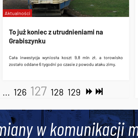
Aktualności
To już koniec z utrudnieniami na
Grabiszynku
Cała inwestycja wyniosła koszt 9,8 mln zł, a torowisko
zostało oddane 6 tygodni po czasie z powodu ataku zimy.
127
...
126
128
129
miany w komunikacji m