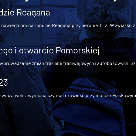
dzie Reagana
awierzchni na rondzie Reagana przy peronie 1 i 2. W związku z t
go i otwarcie Pomorskiej
 wprowadzenie zmian tras linii tramwajowych i autobusowych. Szc
 23
iązanych z wymianą szyn w torowisku przy moście Piaskowym, t