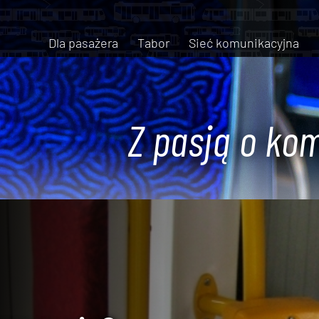
Dla pasażera
Tabor
Sieć komunikacyjna
Z pasją o kom