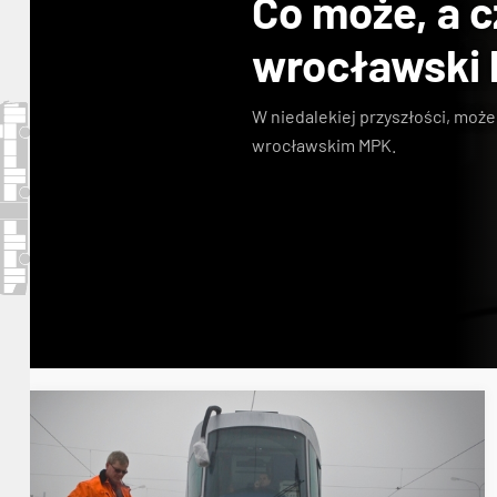
Co może, a c
wrocławski 
W niedalekiej przyszłości, moż
wrocławskim MPK.