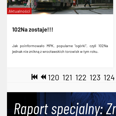
Aktualności
102Na zostaje!!!
Jak poinformowało MPK, popularne "ogórki", czyli 102Na
jednak nie znikną z wrocławskich torowisk w tym roku.
120
121
122
123
124
Raport specjalny: Z