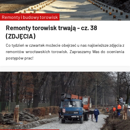
Remonty i budowy torowisk
Remonty torowisk trwają - cz. 38
(ZDJĘCIA)
Co tydzień w czwartek możecie obejrzeć u nas najświeższe zdjęcia z
remontów wrocławskich torowisk. Zapraszamy Was do ocenienia
postępów prac!