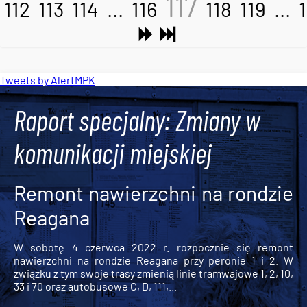
117
112
113
114
...
116
118
119
...
Tweets by AlertMPK
Raport specjalny: Zmiany w
komunikacji miejskiej
Remont nawierzchni na rondzie
Reagana
W sobotę 4 czerwca 2022 r. rozpocznie się remont
nawierzchni na rondzie Reagana przy peronie 1 i 2. W
związku z tym swoje trasy zmienią linie tramwajowe 1, 2, 10,
33 i 70 oraz autobusowe C, D, 111,...