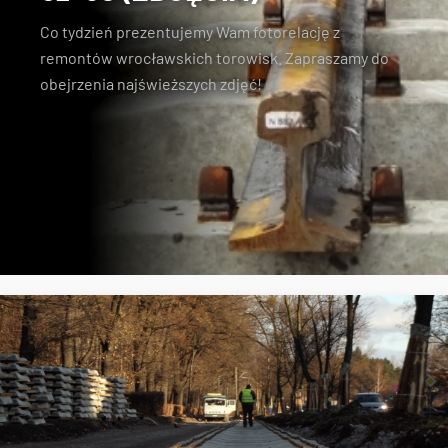
Co tydzień prezentujemy Wam fotorelację z
remontów wrocławskich torowisk. Zapraszamy do
obejrzenia najświeższych zdjęć!