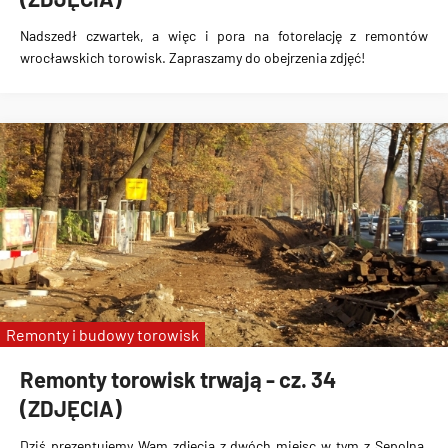
Nadszedł czwartek, a więc i pora na fotorelację z remontów
wrocławskich torowisk. Zapraszamy do obejrzenia zdjęć!
Remonty i budowy torowisk
Remonty torowisk trwają - cz. 34
(ZDJĘCIA)
Dziś prezentujemy Wam zdjęcia z dwóch miejsc w tym z Sępolna,