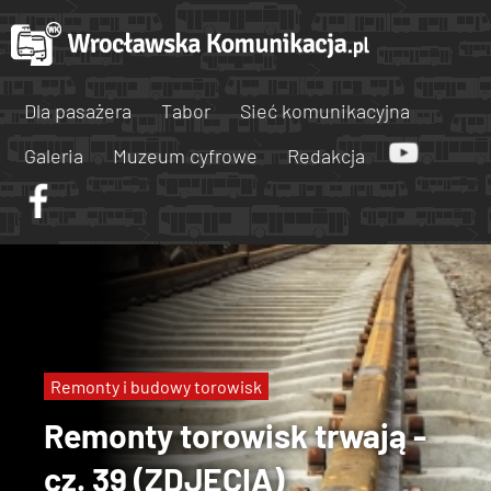
Dla pasażera
Tabor
Sieć komunikacyjna
Galeria
Muzeum cyfrowe
Redakcja
Remonty i budowy torowisk
Remonty torowisk trwają -
cz. 39 (ZDJĘCIA)