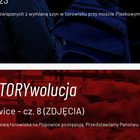
 23
iązanych z wymianą szyn w torowisku przy moście Piaskowym, t
#TORYwolucja
ce - cz. 8 (ZDJĘCIA)
dową torowiska na Popowice
postępują. Przedstawiamy Państwu ob