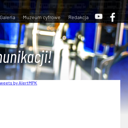
Galeria
Muzeum cyfrowe
Redakcja
unikacji!
weets by AlertMPK