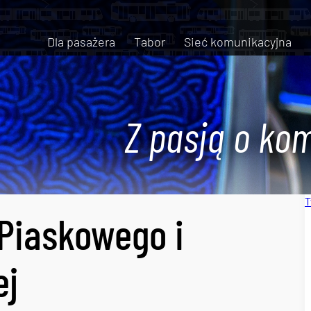
Dla pasażera
Tabor
Sieć komunikacyjna
Z pasją o kom
T
Piaskowego i
ej