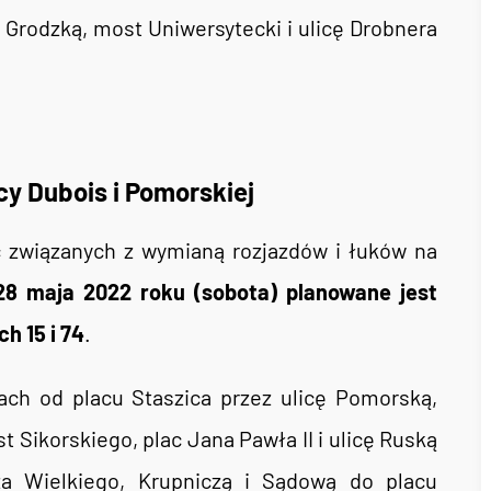
 Grodzką, most Uniwersytecki i ulicę Drobnera
cy Dubois i Pomorskiej
związanych z wymianą rozjazdów i łuków na
28 maja 2022 roku (sobota) planowane jest
h 15 i 74
.
ch od placu Staszica przez ulicę Pomorską,
t Sikorskiego, plac Jana Pawła II i ulicę Ruską
rza Wielkiego, Krupniczą i Sądową do placu