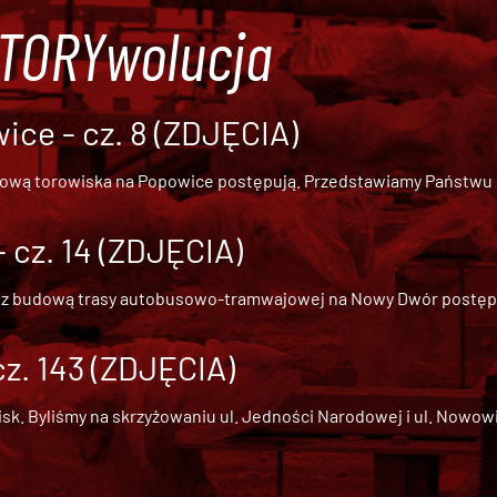
#TORYwolucja
ce - cz. 8 (ZDJĘCIA)
dową torowiska na Popowice
postępują. Przedstawiamy Państwu ob
cz. 14 (ZDJĘCIA)
 z
budową trasy autobusowo-tramwajowej na Nowy Dwór
postępu
cz. 143 (ZDJĘCIA)
 Byliśmy na skrzyżowaniu ul. Jedności Narodowej i ul. Nowowiejs