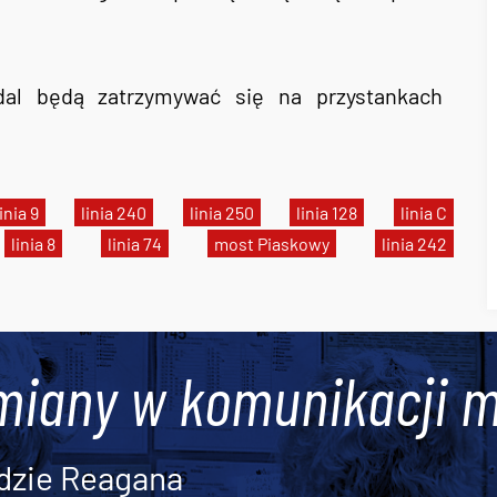
al będą zatrzymywać się na przystankach
linia 9
linia 240
linia 250
linia 128
linia C
linia 8
linia 74
most Piaskowy
linia 242
miany w komunikacji m
dzie Reagana