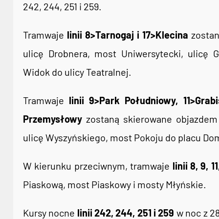
242, 244, 251 i 259.
Tramwaje
linii 8>Tarnogaj i 17>Klecina
zostan
ulicę Drobnera, most Uniwersytecki, ulicę 
Widok do ulicy Teatralnej.
Tramwaje
linii 9>Park Południowy, 11>Gra
Przemysłowy
zostaną skierowane objazdem 
ulicę Wyszyńskiego, most Pokoju do placu Do
W kierunku przeciwnym, tramwaje
linii 8, 9, 1
Piaskową, most Piaskowy i mosty Młyńskie.
Kursy nocne
linii 242, 244, 251 i 259
w noc z 2