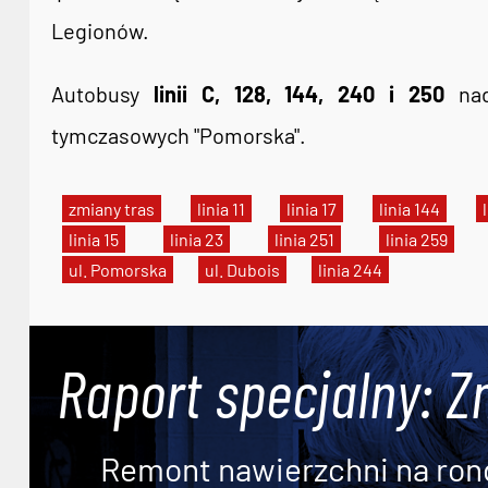
Legionów.
Autobusy
linii C, 128, 144, 240 i 250
nad
tymczasowych "Pomorska".
zmiany tras
linia 11
linia 17
linia 144
linia 15
linia 23
linia 251
linia 259
ul. Pomorska
ul. Dubois
linia 244
Raport specjalny: Z
Remont nawierzchni na ron