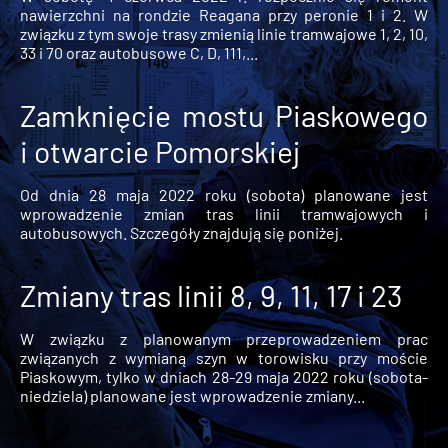
nawierzchni na rondzie Reagana przy peronie 1 i 2. W
związku z tym swoje trasy zmienią linie tramwajowe 1, 2, 10,
33 i 70 oraz autobusowe C, D, 111,...
Zamknięcie mostu Piaskowego
i otwarcie Pomorskiej
Od dnia 28 maja 2022 roku (sobota) planowane jest
wprowadzenie zmian tras linii tramwajowych i
autobusowych. Szczegóły znajdują się poniżej.
Zmiany tras linii 8, 9, 11, 17 i 23
W związku z planowanym przeprowadzeniem prac
związanych z wymianą szyn w torowisku przy moście
Piaskowym, tylko w dniach 28-29 maja 2022 roku (sobota-
niedziela) planowane jest wprowadzenie zmiany...