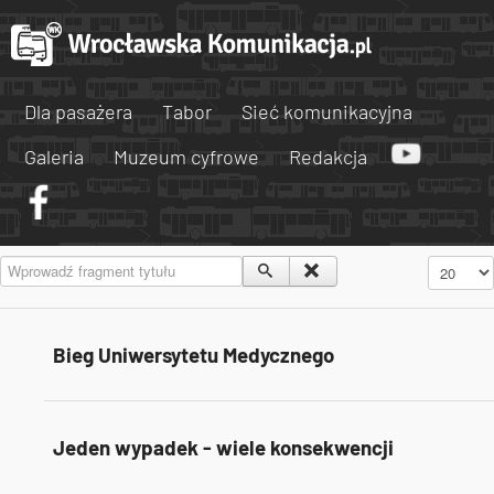
Dla pasażera
Tabor
Sieć komunikacyjna
Galeria
Muzeum cyfrowe
Redakcja
Wprowadź fragment tytułu
Pokaż #
Bieg Uniwersytetu Medycznego
Jeden wypadek - wiele konsekwencji