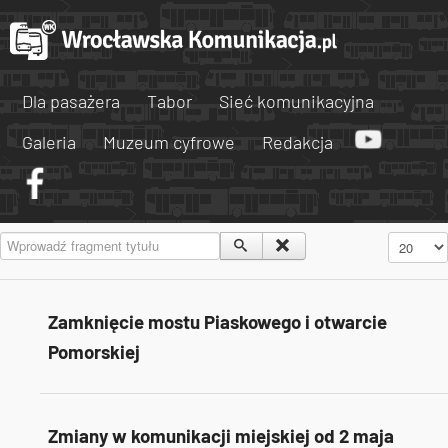
Dla pasażera
Tabor
Sieć komunikacyjna
Galeria
Muzeum cyfrowe
Redakcja
Wprowadź fragment tytułu
Pokaż #
Zamknięcie mostu Piaskowego i otwarcie
Pomorskiej
Zmiany w komunikacji miejskiej od 2 maja