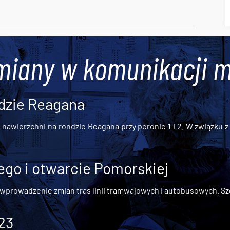
miany w komunikacji m
dzie Reagana
awierzchni na rondzie Reagana przy peronie 1 i 2. W związku z t
go i otwarcie Pomorskiej
 wprowadzenie zmian tras linii tramwajowych i autobusowych. Szc
 23