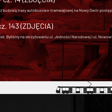
 z
budową trasy autobusowo-tramwajowej na Nowy Dwór
postępu
cz. 143 (ZDJĘCIA)
 Byliśmy na skrzyżowaniu ul. Jedności Narodowej i ul. Nowowiejs