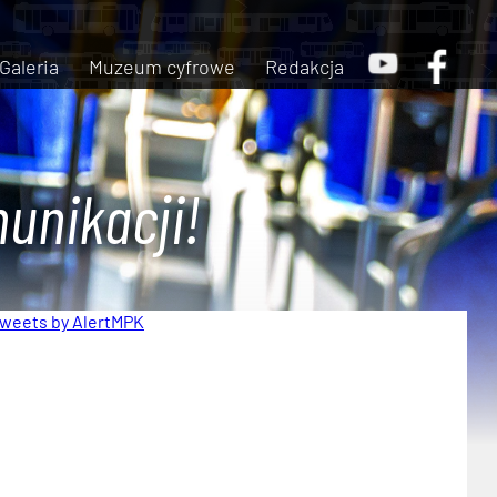
Galeria
Muzeum cyfrowe
Redakcja
unikacji!
weets by AlertMPK