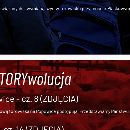
iązanych z wymianą szyn w torowisku przy moście Piaskowym, t
#TORYwolucja
ce - cz. 8 (ZDJĘCIA)
dową torowiska na Popowice
postępują. Przedstawiamy Państwu ob
cz. 14 (ZDJĘCIA)