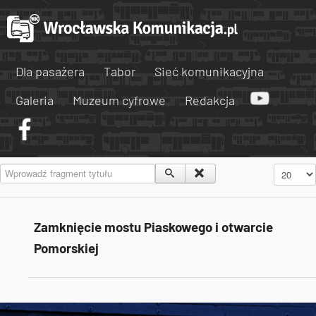
Dla pasażera
Tabor
Sieć komunikacyjna
Galeria
Muzeum cyfrowe
Redakcja
Wprowadź fragment tytułu
Pokaż #
Zamknięcie mostu Piaskowego i otwarcie
Pomorskiej
Tweets by AlertMPK