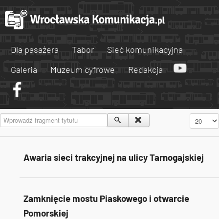
Dla pasażera
Tabor
Sieć komunikacyjna
Galeria
Muzeum cyfrowe
Redakcja
Wprowadź fragment tytułu
Pokaż #
Awaria sieci trakcyjnej na ulicy Tarnogajskiej
Zamknięcie mostu Piaskowego i otwarcie
Pomorskiej