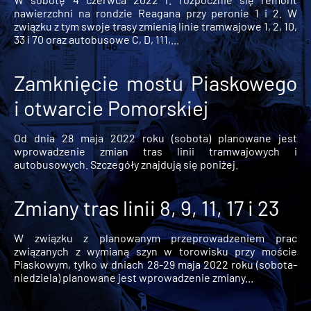
nawierzchni na rondzie Reagana przy peronie 1 i 2. W
związku z tym swoje trasy zmienią linie tramwajowe 1, 2, 10,
33 i 70 oraz autobusowe C, D, 111,...
Zamknięcie mostu Piaskowego
i otwarcie Pomorskiej
Od dnia 28 maja 2022 roku (sobota) planowane jest
wprowadzenie zmian tras linii tramwajowych i
autobusowych. Szczegóły znajdują się poniżej.
Zmiany tras linii 8, 9, 11, 17 i 23
W związku z planowanym przeprowadzeniem prac
związanych z wymianą szyn w torowisku przy moście
Piaskowym, tylko w dniach 28-29 maja 2022 roku (sobota-
niedziela) planowane jest wprowadzenie zmiany...