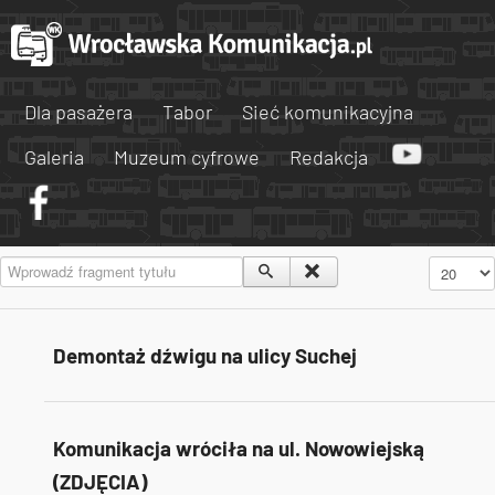
Dla pasażera
Tabor
Sieć komunikacyjna
Galeria
Muzeum cyfrowe
Redakcja
Wprowadź fragment tytułu
Pokaż #
Demontaż dźwigu na ulicy Suchej
Komunikacja wróciła na ul. Nowowiejską
(ZDJĘCIA)