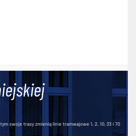
iejskiej
ym swoje trasy zmienią linie tramwajowe 1, 2, 10, 33 i 70