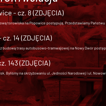
ce - cz. 8 (ZDJĘCIA)
dową torowiska na Popowice
postępują. Przedstawiamy Państwu ob
cz. 14 (ZDJĘCIA)
 z
budową trasy autobusowo-tramwajowej na Nowy Dwór
postępu
cz. 143 (ZDJĘCIA)
 Byliśmy na skrzyżowaniu ul. Jedności Narodowej i ul. Nowowiejs