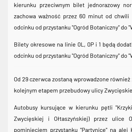
kierunku przeciwnym bilet jednorazowy no
zachowa ważność przez 60 minut od chwili s
odcinku od przystanku "Ogród Botaniczny" do 
Bilety okresowe na linie 0L, 0P i 1 będą dod
odcinku od przystanku "Ogród Botaniczny" do 
Od 29 czerwca zostaną wprowadzone również zm
kolejnym etapem przebudowy ulicy Zwycięskie
Autobusy kursujące w kierunku pętli "Krzyk
Zwycięskiej i Ołtaszyńskiej) przez ulice
pominięciem przystanku "Partynice" na alei 