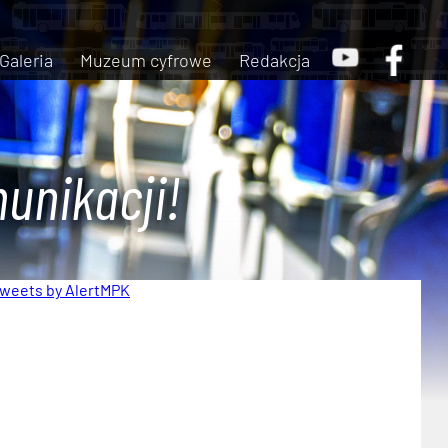
Galeria
Muzeum cyfrowe
Redakcja
unikacji!
weets by AlertMPK