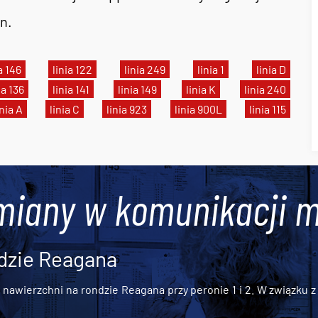
n.
a 146
linia 122
linia 249
linia 1
linia D
ia 136
linia 141
linia 149
linia K
linia 240
inia A
linia C
linia 923
linia 900L
linia 115
miany w komunikacji m
dzie Reagana
awierzchni na rondzie Reagana przy peronie 1 i 2. W związku z t