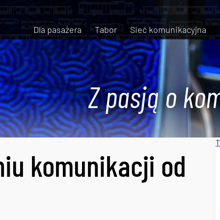
Dla pasażera
Tabor
Sieć komunikacyjna
Z pasją o kom
T
iu komunikacji od