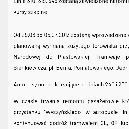
Linie 310, 319, 346 zostaną zawieszone natomia
kursy szkolne.
Od 29.06 do 05.07.2013 zostaną wprowadzone zm
planowaną wymianą zużytego torowiska przy
Narodowej do Piastowskiej. Tramwaje p
Sienkiewicza, pl. Bema, Poniatowskiego, Jedn
Autobusy nocne kursujące na liniach 240 i 250
W czasie trwania remontu pasażerowie któ
przystanku "Wyszyńskiego" w autobusie lin
kontynuować podróż tramwajem 0L, 0P lub 