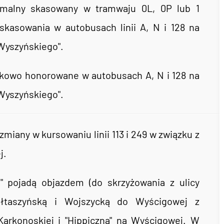
rmalny skasowany w tramwaju 0L, 0P lub 1
kasowania w autobusach linii A, N i 128 na
"Wyszyńskiego".
atkowo honorowane w autobusach A, N i 128 na
"Wyszyńskiego".
iany w kursowaniu linii 113 i 249 w związku z
j.
i" pojadą objazdem (do skrzyżowania z ulicy
 Ołtaszyńską i Wojszycką do Wyścigowej z
Karkonoskiej i "Hippiczna" na Wyścigowej. W