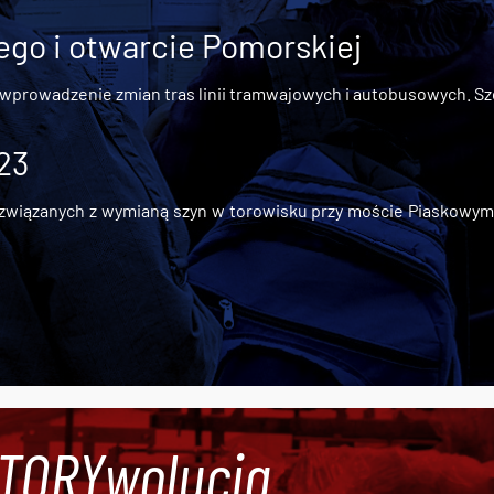
go i otwarcie Pomorskiej
 wprowadzenie zmian tras linii tramwajowych i autobusowych. Szc
 23
iązanych z wymianą szyn w torowisku przy moście Piaskowym, t
#TORYwolucja