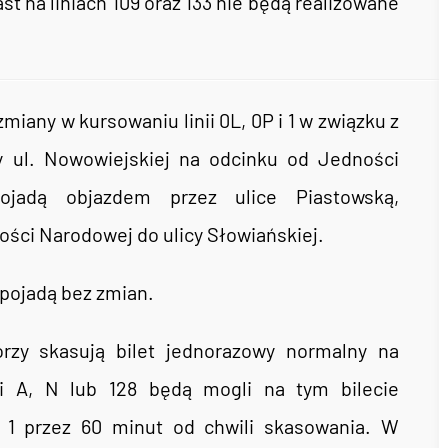
st na liniach 109 oraz 133 nie będą realizowane
iany w kursowaniu linii 0L, 0P i 1 w związku z
 ul. Nowowiejskiej na odcinku od Jedności
ojadą objazdem przez ulice Piastowską,
ości Narodowej do ulicy Słowiańskiej.
 pojadą bez zmian.
rzy skasują bilet jednorazowy normalny na
ii A, N lub 128 będą mogli na tym bilecie
1 przez 60 minut od chwili skasowania. W