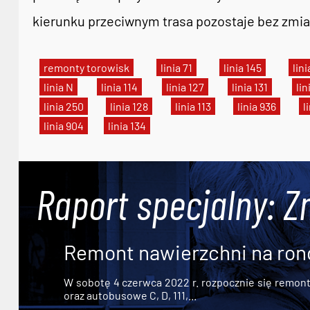
kierunku przeciwnym trasa pozostaje bez zmia
remonty torowisk
linia 71
linia 145
lini
linia N
linia 114
linia 127
linia 131
lin
linia 250
linia 128
linia 113
linia 936
l
linia 904
linia 134
Raport specjalny: Z
Remont nawierzchni na ron
W sobotę 4 czerwca 2022 r. rozpocznie się remont n
oraz autobusowe C, D, 111,...