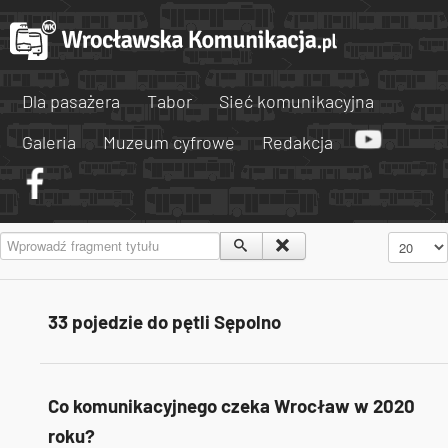
Dla pasażera
Tabor
Sieć komunikacyjna
Galeria
Muzeum cyfrowe
Redakcja
Wprowadź fragment tytułu
Pokaż #
33 pojedzie do pętli Sępolno
Co komunikacyjnego czeka Wrocław w 2020
roku?