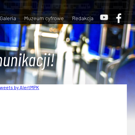
Galeria
Muzeum cyfrowe
Redakcja
unikacji!
weets by AlertMPK