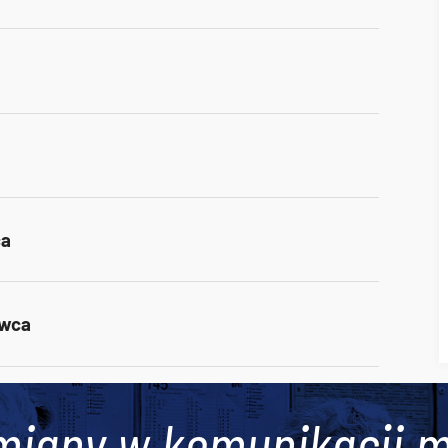
ca
rwca
miany w komunikacji m