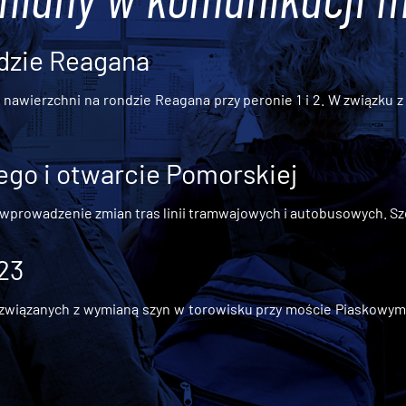
dzie Reagana
awierzchni na rondzie Reagana przy peronie 1 i 2. W związku z t
go i otwarcie Pomorskiej
 wprowadzenie zmian tras linii tramwajowych i autobusowych. Szc
 23
iązanych z wymianą szyn w torowisku przy moście Piaskowym, t