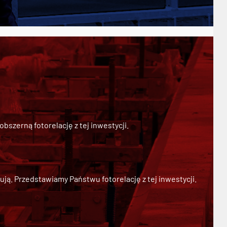
szerną fotorelację z tej inwestycji.
ją. Przedstawiamy Państwu fotorelację z tej inwestycji.