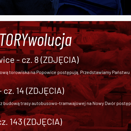
#TORYwolucja
ce - cz. 8 (ZDJĘCIA)
dową torowiska na Popowice
postępują. Przedstawiamy Państwu ob
cz. 14 (ZDJĘCIA)
 z
budową trasy autobusowo-tramwajowej na Nowy Dwór
postępu
cz. 143 (ZDJĘCIA)