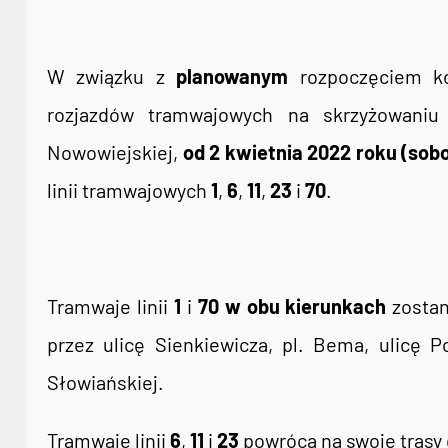
W związku z
planowanym
rozpoczęciem ko
rozjazdów tramwajowych na skrzyżowaniu 
Nowowiejskiej,
od 2 kwietnia 2022 roku (sob
linii tramwajowych
1
,
6
,
11
,
23
i
70
.
Tramwaje linii
1
i
70 w obu kierunkach
zosta
przez ulicę Sienkiewicza, pl. Bema, ulicę 
Słowiańskiej.
Tramwaje linii
6
,
11
i
23
powrócą na swoje trasy 