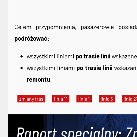
Celem przypomnienia, pasażerowie posiad
podróżować
:
wszystkimi liniami
po trasie linii
wskazanej
wszystkimi liniami
po trasie linii
wskazane
remontu
.
zmiany tras
linia 11
linia 1
linia 6
linia 2
Raport specjalny: Z