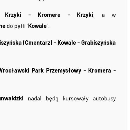
ji
Krzyki - Kromera - Krzyki
, a w
ne
do pętli "
Kowale
".
iszyńska (Cmentarz) - Kowale - Grabiszyńska
Wrocławski Park Przemysłowy - Kromera -
unwaldzki
nadal będą kursowały autobusy