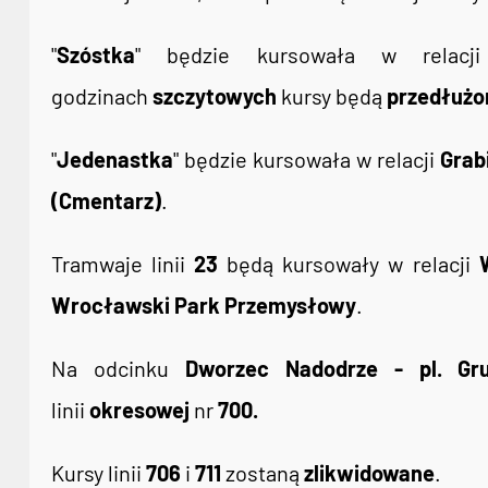
"
Szóstka
" będzie kursowała w relac
godzinach
szczytowych
kursy będą
przedłużo
"
Jedenastka
" będzie kursowała w relacji
Grab
(Cmentarz)
.
Tramwaje linii
23
będą kursowały w relacji
Wrocławski Park Przemysłowy
.
Na odcinku
Dworzec Nadodrze - pl. Gr
linii
okresowej
nr
700.
Kursy linii
706
i
711
zostaną
zlikwidowane
.