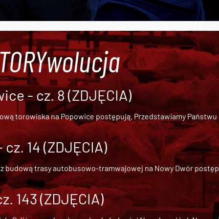
#TORYwolucja
ce - cz. 8 (ZDJĘCIA)
dową torowiska na Popowice
postępują. Przedstawiamy Państwu ob
cz. 14 (ZDJĘCIA)
 z
budową trasy autobusowo-tramwajowej na Nowy Dwór
postępu
cz. 143 (ZDJĘCIA)