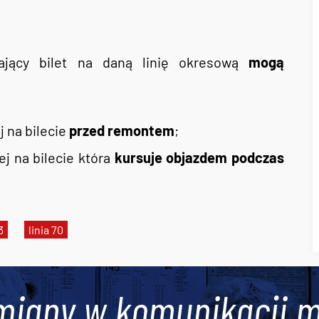
ający bilet na daną linię okresową
mogą
 na bilecie
przed remontem
;
j na bilecie która
kursuje objazdem podczas
3
linia 70
miany w komunikacji m