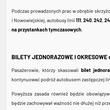
Podczas prowadzonych prac w obrębie skrzyżo
i Nowowiejskiej, autobusy linii
111
,
240
,
242
,
2
na przystankach tymczasowych
.
BILETY JEDNORAZOWE I OKRESOWE od
Pasażerowie, którzy skasowali
bilet jednor
kontynuować podróż autobusem zastępczej lin
Powyższa zasada również będzie obowiązyw
będzie zachowywał ważność nie dłużej niż prz