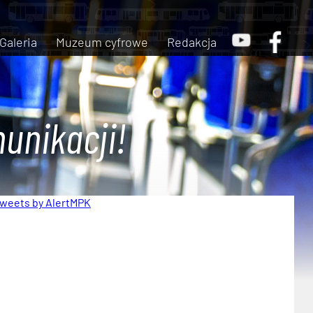
Galeria
Muzeum cyfrowe
Redakcja
unikacji!
weets by AlertMPK