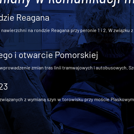
dzie Reagana
awierzchni na rondzie Reagana przy peronie 1 i 2. W związku z t
go i otwarcie Pomorskiej
 wprowadzenie zmian tras linii tramwajowych i autobusowych. Szc
 23
iązanych z wymianą szyn w torowisku przy moście Piaskowym, t