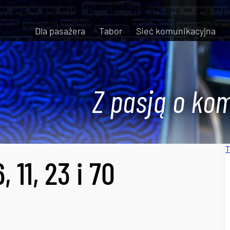
Dla pasażera
Tabor
Sieć komunikacyjna
Z pasją o kom
T
, 11, 23 i 70