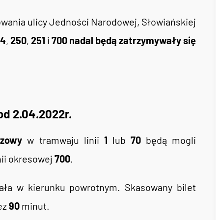
wania ulicy Jedności Narodowej, Słowiańskiej
44
,
250
,
251
i
700
nadal będą zatrzymywały się
 2.04.2022r.
azowy
w tramwaju linii
1
lub
70
będą mogli
ii okresowej
700
.
ała w kierunku powrotnym. Skasowany bilet
ez
90
minut.