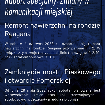
Raport specjalny: Zmiany w
komunikacji miejskiej
Remont nawierzchni na rondzie
Reagana
W sobotę 4 czerwca 2022 r. rozpocznie się remont
nawierzchni na rondzie Reagana przy peronie 1 i 2. W
związku z tym swoje trasy zmienią linie tramwajowe 1, 2, 10,
33 i 70 oraz autobusowe C, D, 111,...
Zamknięcie mostu Piaskowego
i otwarcie Pomorskiej
Od dnia 28 maja 2022 roku (sobota) planowane jest
wprowadzenie zmian tras linii tramwajowych i
autobusowych. Szczegóły znajdują się poniżej.