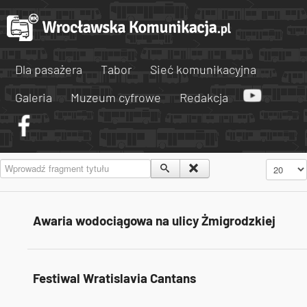
Dla pasażera
Tabor
Sieć komunikacyjna
Galeria
Muzeum cyfrowe
Redakcja
Wprowadź fragment tytułu
Pokaż #
Awaria wodociągowa na ulicy Żmigrodzkiej
Festiwal Wratislavia Cantans