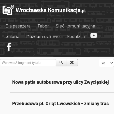
Dla pasażera
Tabor
Sieć komunikacyjna
Galeria
Muzeum cyfrowe
Redakcja
Wprowadź fragment tytułu
Pokaż #
Nowa pętla autobusowa przy ulicy Zwycięskiej
Przebudowa pl. Orląt Lwowskich - zmiany tras