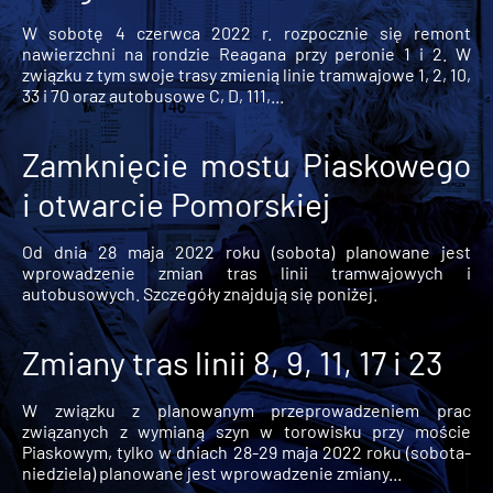
W sobotę 4 czerwca 2022 r. rozpocznie się remont
nawierzchni na rondzie Reagana przy peronie 1 i 2. W
związku z tym swoje trasy zmienią linie tramwajowe 1, 2, 10,
33 i 70 oraz autobusowe C, D, 111,...
Zamknięcie mostu Piaskowego
i otwarcie Pomorskiej
Od dnia 28 maja 2022 roku (sobota) planowane jest
wprowadzenie zmian tras linii tramwajowych i
autobusowych. Szczegóły znajdują się poniżej.
Zmiany tras linii 8, 9, 11, 17 i 23
W związku z planowanym przeprowadzeniem prac
związanych z wymianą szyn w torowisku przy moście
Piaskowym, tylko w dniach 28-29 maja 2022 roku (sobota-
niedziela) planowane jest wprowadzenie zmiany...