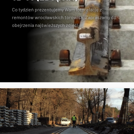
Co tydzień prezentujemy Wam fotorelację z
remontów wrocławskich torowisk. Zapraszamy do
obejrzenia najświeższych zdjęć!