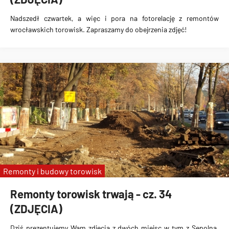
Nadszedł czwartek, a więc i pora na fotorelację z remontów
wrocławskich torowisk. Zapraszamy do obejrzenia zdjęć!
Remonty i budowy torowisk
Remonty torowisk trwają - cz. 34
(ZDJĘCIA)
Dziś prezentujemy Wam zdjęcia z dwóch miejsc w tym z Sępolna,