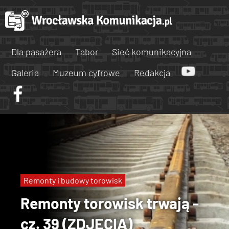
Dla pasażera
Tabor
Sieć komunikacyjna
Galeria
Muzeum cyfrowe
Redakcja
Remonty i budowy torowisk
Remonty torowisk trwają -
cz. 39 (ZDJĘCIA)