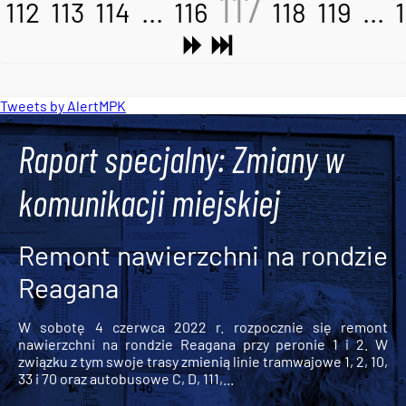
117
112
113
114
...
116
118
119
...
Tweets by AlertMPK
Raport specjalny: Zmiany w
komunikacji miejskiej
Remont nawierzchni na rondzie
Reagana
W sobotę 4 czerwca 2022 r. rozpocznie się remont
nawierzchni na rondzie Reagana przy peronie 1 i 2. W
związku z tym swoje trasy zmienią linie tramwajowe 1, 2, 10,
33 i 70 oraz autobusowe C, D, 111,...