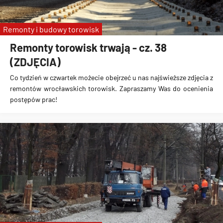
Remonty i budowy torowisk
Remonty torowisk trwają - cz. 38
(ZDJĘCIA)
Co tydzień w czwartek możecie obejrzeć u nas najświeższe zdjęcia z
remontów wrocławskich torowisk. Zapraszamy Was do ocenienia
postępów prac!