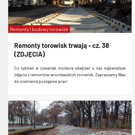
Remonty i budowy torowisk
Remonty torowisk trwają - cz. 38
(ZDJĘCIA)
Co tydzień w czwartek możecie obejrzeć u nas najświeższe
zdjęcia z remontów wrocławskich torowisk. Zapraszamy Was
do ocenienia postępów prac!