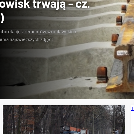
wisk trwają - cz.
)
otorelację z remontów wrocławskich
enia najświeższych zdjęć!
T