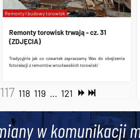
Remonty i budowy torowisk
Remonty torowisk trwają - cz. 31
(ZDJĘCIA)
Tradycyjnie jak co czwartek zapraszamy Was do obejrzenia
fotorelacji z remontów wrocławskich torowisk!
117
118
119
...
121
miany w komunikacji m