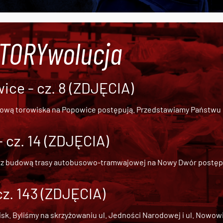
#TORYwolucja
ce - cz. 8 (ZDJĘCIA)
dową torowiska na Popowice
postępują. Przedstawiamy Państwu ob
cz. 14 (ZDJĘCIA)
 z
budową trasy autobusowo-tramwajowej na Nowy Dwór
postępu
cz. 143 (ZDJĘCIA)
 Byliśmy na skrzyżowaniu ul. Jedności Narodowej i ul. Nowowiejs