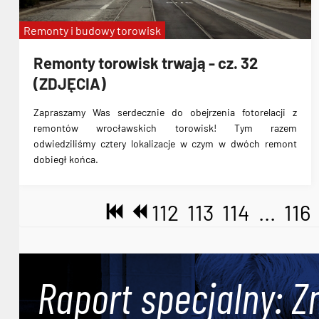
Remonty i budowy torowisk
Remonty torowisk trwają - cz. 32
(ZDJĘCIA)
Zapraszamy Was serdecznie do obejrzenia fotorelacji z
remontów wrocławskich torowisk! Tym razem
odwiedziliśmy cztery lokalizacje w czym w dwóch remont
dobiegł końca.
112
113
114
...
116
Raport specjalny: Z