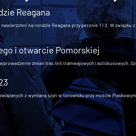
dzie Reagana
awierzchni na rondzie Reagana przy peronie 1 i 2. W związku z t
go i otwarcie Pomorskiej
 wprowadzenie zmian tras linii tramwajowych i autobusowych. Szc
 23
iązanych z wymianą szyn w torowisku przy moście Piaskowym, t