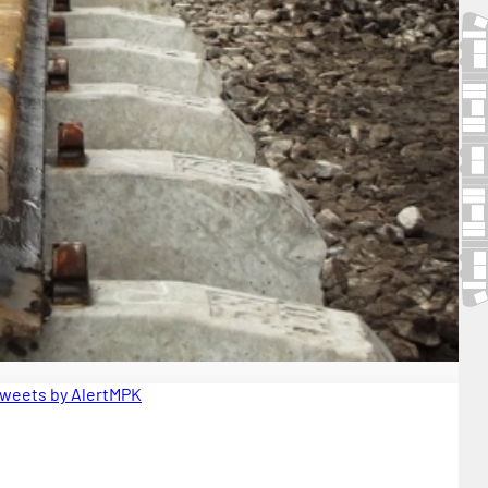
weets by AlertMPK