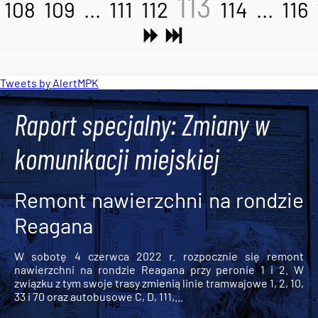
113
108
109
...
111
112
114
...
116
Tweets by AlertMPK
Raport specjalny: Zmiany w
komunikacji miejskiej
Remont nawierzchni na rondzie
Reagana
W sobotę 4 czerwca 2022 r. rozpocznie się remont
nawierzchni na rondzie Reagana przy peronie 1 i 2. W
związku z tym swoje trasy zmienią linie tramwajowe 1, 2, 10,
33 i 70 oraz autobusowe C, D, 111,...