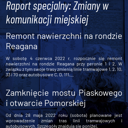
Raport specjalny: Zmiany w
komunikacji miejskiej
Remont nawierzchni na rondzie
Reagana
W sobotę 4 czerwca 2022 r. rozpocznie się remont
nawierzchni na rondzie Reagana przy peronie 1 i 2. W
związku z tym swoje trasy zmienią linie tramwajowe 1, 2, 10,
33 i 70 oraz autobusowe C, D, 111,...
Zamknięcie mostu Piaskowego
i otwarcie Pomorskiej
Od dnia 28 maja 2022 roku (sobota) planowane jest
wprowadzenie zmian tras linii tramwajowych i
autobusowych. Szczegóły znajdują się poniżej.