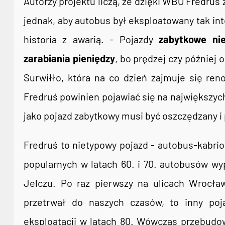
Autorzy projektu liczą, że dzięki WBO Fredruś
jednak, aby autobus był eksploatowany tak inte
historia z awarią. - Pojazdy
zabytkowe ni
zarabiania pieniędzy
, bo prędzej czy późnie
Surwiłło, która na co dzień zajmuje się re
Fredruś powinien pojawiać się na największych
jako pojazd zabytkowy musi być oszczędzany i
Fredruś to nietypowy pojazd - autobus-kabriol
popularnych w latach 60. i 70. autobusów w
Jelczu. Po raz pierwszy na ulicach Wrocławi
przetrwał do naszych czasów, to inny poj
eksploatacji w latach 80. Wówczas przebudow