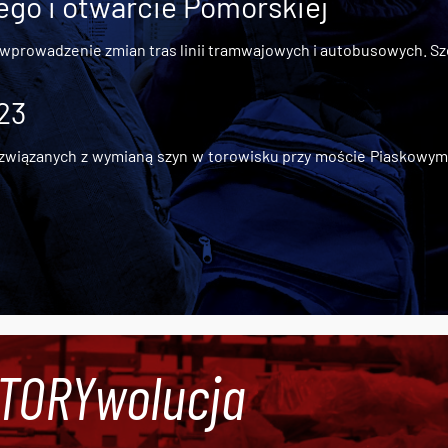
go i otwarcie Pomorskiej
 wprowadzenie zmian tras linii tramwajowych i autobusowych. Szc
 23
iązanych z wymianą szyn w torowisku przy moście Piaskowym, t
#TORYwolucja