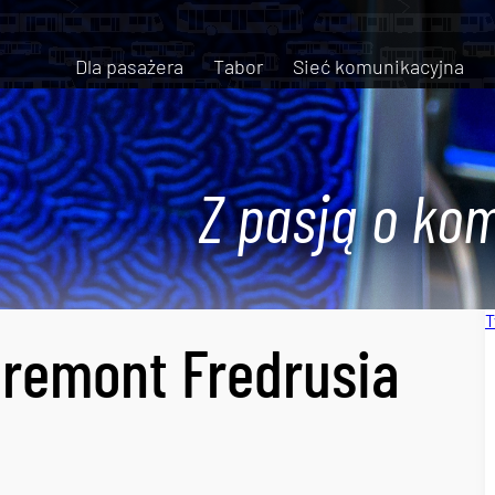
Dla pasażera
Tabor
Sieć komunikacyjna
Z pasją o kom
T
 remont Fredrusia