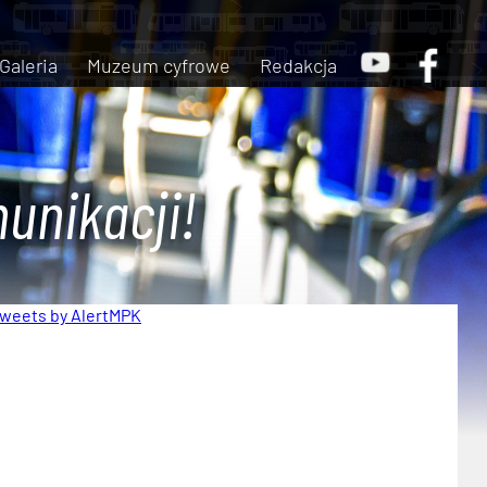
Galeria
Muzeum cyfrowe
Redakcja
unikacji!
weets by AlertMPK