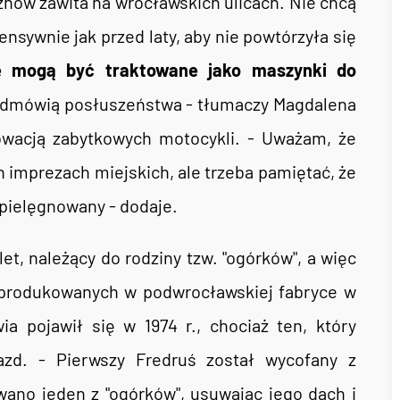
 znów zawita na wrocławskich ulicach. Nie chcą
nsywnie jak przed laty, aby nie powtórzyła się
e mogą być traktowane jako maszynki do
j odmówią posłuszeństwa - tłumaczy Magdalena
nowacją zabytkowych motocykli. - Uważam, że
 imprezach miejskich, ale trzeba pamiętać, że
 pielęgnowany - dodaje.
et, należący do rodziny tzw. "ogórków", a więc
yprodukowanych w podwrocławskiej fabryce w
a pojawił się w 1974 r., chociaż ten, który
azd. - Pierwszy Fredruś został wycofany z
ano jeden z "ogórków", usuwając jego dach i