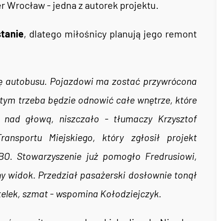
r Wrocław - jedna z autorek projektu.
stanie
, dlatego miłośnicy planują jego remont
ę autobusu. Pojazdowi ma zostać przywrócona
tym trzeba będzie odnowić całe wnętrze, które
u nad głową, niszczało - tłumaczy Krzysztof
ansportu Miejskiego, który zgłosił projekt
BO. Stowarzyszenie już pomogło Fredrusiowi,
ny widok. Przedział pasażerski dosłownie tonął
telek, szmat - wspomina Kołodziejczyk.