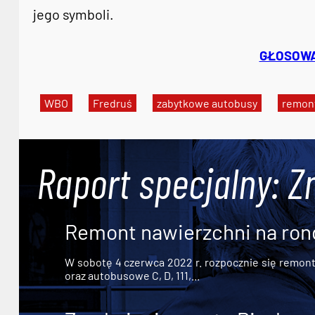
jego symboli.
GŁOSOWA
WBO
Fredruś
zabytkowe autobusy
remont
Raport specjalny: Z
Remont nawierzchni na ron
W sobotę 4 czerwca 2022 r. rozpocznie się remont n
oraz autobusowe C, D, 111,...