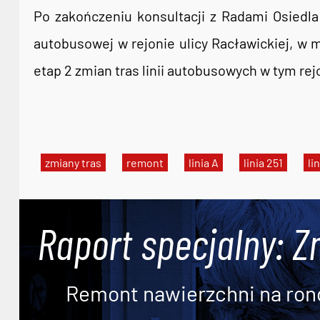
Po zakończeniu konsultacji z Radami Osiedl
autobusowej w rejonie ulicy Racławickiej, w 
etap 2 zmian tras linii autobusowych w tym rej
zmiany tras
remont
linia A
linia 251
li
Raport specjalny: Z
Remont nawierzchni na ron