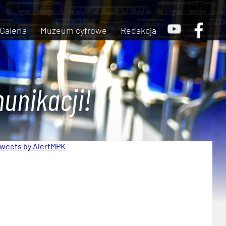
Galeria
Muzeum cyfrowe
Redakcja
unikacji!
weets by AlertMPK