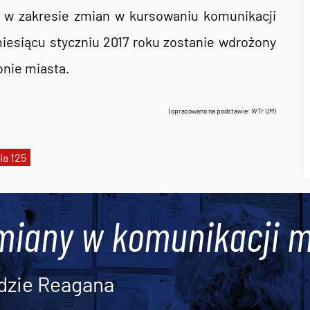
a w zakresie zmian w kursowaniu komunikacji
miesiącu styczniu 2017 roku zostanie wdrożony
onie miasta.
(opracowano na podstawie:
WTr UM
)
nia 125
miany w komunikacji m
dzie Reagana