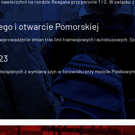
awierzchni na rondzie Reagana przy peronie 1 i 2. W związku z t
go i otwarcie Pomorskiej
 wprowadzenie zmian tras linii tramwajowych i autobusowych. Szc
 23
iązanych z wymianą szyn w torowisku przy moście Piaskowym, t