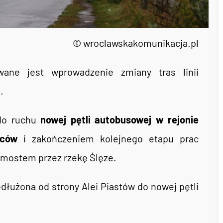
© wroclawskakomunikacja.pl
wane jest wprowadzenie zmiany tras linii
1
.
do ruchu
nowej pętli autobusowej w rejonie
wców
i zakończeniem kolejnego etapu prac
z mostem przez rzekę Ślęze.
zedłużona od strony Alei Piastów do nowej pętli