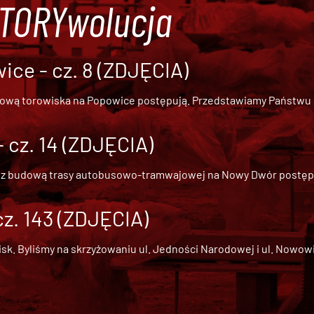
#TORYwolucja
ce - cz. 8 (ZDJĘCIA)
dową torowiska na Popowice
postępują. Przedstawiamy Państwu ob
cz. 14 (ZDJĘCIA)
 z
budową trasy autobusowo-tramwajowej na Nowy Dwór
postępu
cz. 143 (ZDJĘCIA)
 Byliśmy na skrzyżowaniu ul. Jedności Narodowej i ul. Nowowiejs