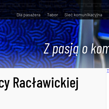
Dla pasażera
Tabor
Sieć komunikacyjna
Z pasją o kom
T
icy Racławickiej