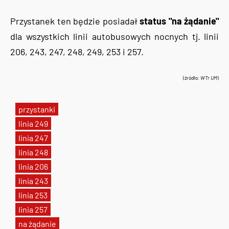
Przystanek ten będzie posiadał
status "na żądanie"
dla wszystkich linii autobusowych nocnych tj. linii
206, 243, 247, 248, 249, 253 i 257.
(źródło:
WTr UM
)
przystanki
linia 249
linia 247
linia 248
linia 206
linia 243
linia 253
linia 257
na żądanie