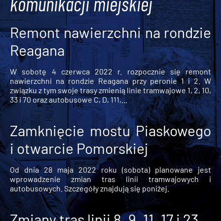
komunikacji miejskiej
Remont nawierzchni na rondzie
Reagana
W sobotę 4 czerwca 2022 r. rozpocznie się remont
nawierzchni na rondzie Reagana przy peronie 1 i 2. W
związku z tym swoje trasy zmienią linie tramwajowe 1, 2, 10,
33 i 70 oraz autobusowe C, D, 111,...
Zamknięcie mostu Piaskowego
i otwarcie Pomorskiej
Od dnia 28 maja 2022 roku (sobota) planowane jest
wprowadzenie zmian tras linii tramwajowych i
autobusowych. Szczegóły znajdują się poniżej.
Zmiany tras linii 8, 9, 11, 17 i 23