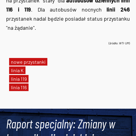
na przystanek "stały" dla
autobusów dziennych linii
116 i 119
. Dla autobusów nocnych
linii 246
przystanek nadal będzie posiadał status przystanku
"na żądanie".
(źródło:
WTr UM
)
nowe przystanki
linia K
linia 119
linia 116
Tweets by AlertMPK
Raport specjalny: Zmiany w