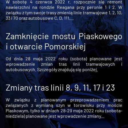
W sobotę 4 czerwca 2022 r. rozpocznie się remont
nawierzchni na rondzie Reagana przy peronie 1 i 2. W
związku z tym swoje trasy zmienią linie tramwajowe 1, 2, 10,
33 i 70 oraz autobusowe C, D, 111,...
Zamknięcie mostu Piaskowego
i otwarcie Pomorskiej
Od dnia 28 maja 2022 roku (sobota) planowane jest
wprowadzenie zmian tras linii tramwajowych i
autobusowych. Szczegóły znajdują się poniżej.
Zmiany tras linii 8, 9, 11, 17 i 23
W związku z planowanym przeprowadzeniem prac
związanych z wymianą szyn w torowisku przy moście
Piaskowym, tylko w dniach 28-29 maja 2022 roku (sobota-
niedziela) planowane jest wprowadzenie zmiany...