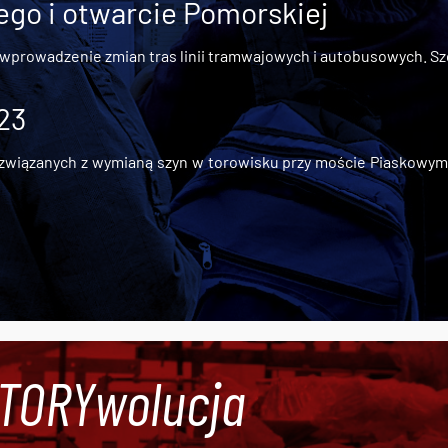
go i otwarcie Pomorskiej
 wprowadzenie zmian tras linii tramwajowych i autobusowych. Szc
 23
iązanych z wymianą szyn w torowisku przy moście Piaskowym, t
#TORYwolucja