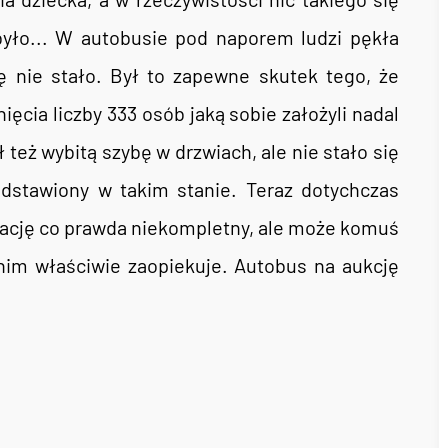
było... W autobusie pod naporem ludzi pękła
ę nie stało. Był to zapewne skutek tego, że
cia liczby 333 osób jaką sobie założyli nadal
 też wybitą szybę w drzwiach, ale nie stało się
odstawiony w takim stanie. Teraz dotychczas
tację co prawda niekompletny, ale może komuś
 nim właściwie zaopiekuje. Autobus na aukcję