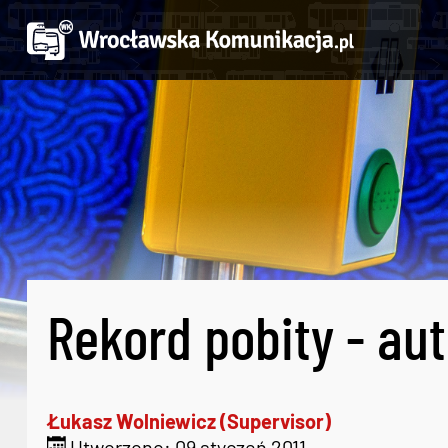
Rekord pobity - aut
Łukasz Wolniewicz (Supervisor)
Utworzono: 09 styczeń 2011