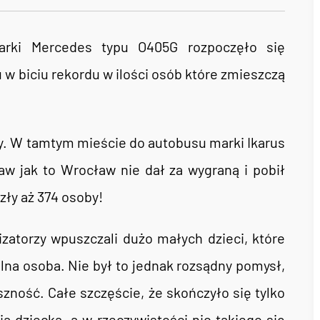
arki Mercedes typu O405G rozpoczęło się
w biciu rekordu w ilości osób które zmieszczą
. W tamtym mieście do autobusu marki Ikarus
aw jak to Wrocław nie dał za wygraną i pobił
zły aż 374 osoby!
zatorzy wpuszczali dużo małych dzieci, które
lna osoba. Nie był to jednak rozsądny pomysł,
zność. Całe szczęście, że skończyło się tylko
 dziecka, a w rzeczywistości nic takiego się