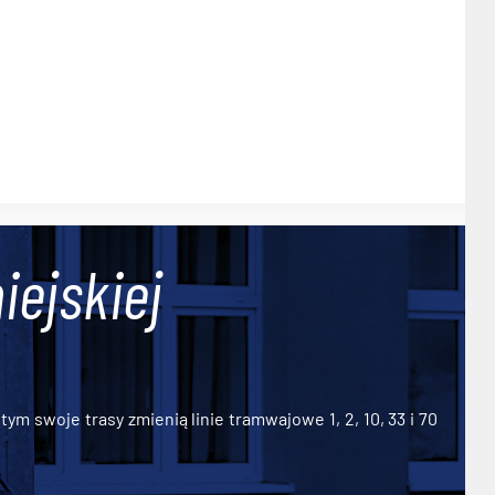
iejskiej
ym swoje trasy zmienią linie tramwajowe 1, 2, 10, 33 i 70