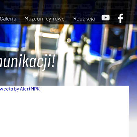
Galeria
Muzeum cyfrowe
Redakcja
unikacji!
weets by AlertMPK