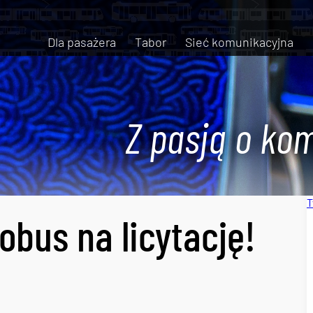
Dla pasażera
Tabor
Sieć komunikacyjna
Z pasją o kom
T
obus na licytację!