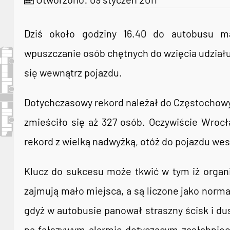
Dziś około godziny 16.40 do autobusu m
wpuszczanie osób chętnych do wzięcia udziału 
się wewnątrz pojazdu.
Dotychczasowy rekord należał do Częstochowy
zmieściło się aż 327 osób. Oczywiście Wrocł
rekord z wielką nadwyżką, otóż do pojazdu wes
Klucz do sukcesu może tkwić w tym iż organi
zajmują mało miejsca, a są liczone jako norma
gdyż w autobusie panował straszny ścisk i dus
na fałszywym alarmie dotyczącym zasłabnięcia