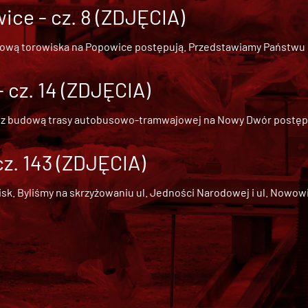
ce - cz. 8 (ZDJĘCIA)
dową torowiska na Popowice
postępują. Przedstawiamy Państwu ob
cz. 14 (ZDJĘCIA)
 z
budową trasy autobusowo-tramwajowej na Nowy Dwór
postępu
cz. 143 (ZDJĘCIA)
 Byliśmy na skrzyżowaniu ul. Jedności Narodowej i ul. Nowowiejs