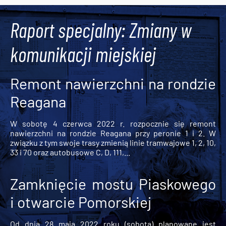
Tweets by AlertMPK
Raport specjalny: Zmiany w
komunikacji miejskiej
Remont nawierzchni na rondzie
Reagana
W sobotę 4 czerwca 2022 r. rozpocznie się remont
nawierzchni na rondzie Reagana przy peronie 1 i 2. W
związku z tym swoje trasy zmienią linie tramwajowe 1, 2, 10,
33 i 70 oraz autobusowe C, D, 111,...
Zamknięcie mostu Piaskowego
i otwarcie Pomorskiej
Od dnia 28 maja 2022 roku (sobota) planowane jest