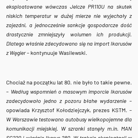
eksploatowane wówczas Jelcze PR110U na skutek
niskich temperatur w dużej mierze nie wyjechały z
zajezdni, a jednocześnie sankcje gospodarcze dość
drastycznie zmniejszyły wolumen ich produkcji.
Dlatego właśnie zdecydowano się na import Ikarusów
z Węgier
– kontynuuje Wasilewski.
Chociaż na początku lat 80. nie było to takie pewne.
–
Według wspomnień o masowym imporcie Ikarusów
zadecydowało jedno z pozoru błahe wydarzenie
–
opowiada Krzysztof Kołodziejczyk, prezes KSTM. –
W Warszawie testowano autobusy wielkopojemne dla
komunikacji miejskiej. W szranki stanęły m.in. MAN
SG220 i właśnie Ikarus 280. W trakcie eksploatacji w