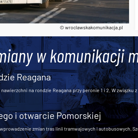
© wroclawskakomunikacja.pl
miany w komunikacji m
dzie Reagana
awierzchni na rondzie Reagana przy peronie 1 i 2. W związku z t
go i otwarcie Pomorskiej
 wprowadzenie zmian tras linii tramwajowych i autobusowych. Szc