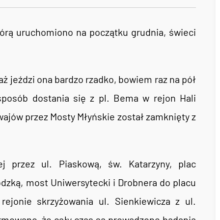
tórą uruchomiono na początku grudnia, świeci
waż jeździ ona bardzo rzadko, bowiem raz na pół
sposób dostania się z pl. Bema w rejon Hali
wajów przez Mosty Młyńskie został zamknięty z
j przez ul. Piaskową, św. Katarzyny, plac
odzką, most Uniwersytecki i Drobnera do placu
ejonie skrzyżowania ul. Sienkiewicza z ul.
rmowano, że cały czas są prowadzone badania