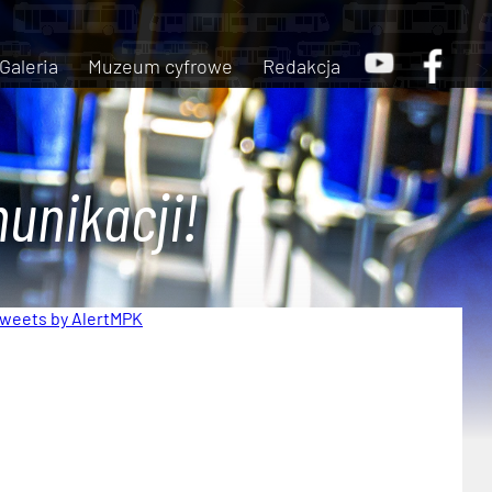
Galeria
Muzeum cyfrowe
Redakcja
unikacji!
weets by AlertMPK