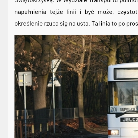
napełnienia tejże linii i być może, często
określenie rzuca się na usta. Ta linia to po pr