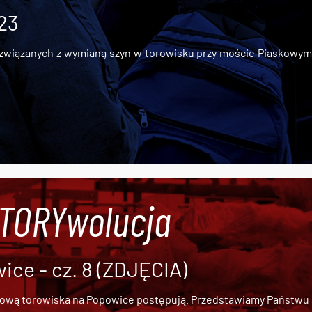
 23
iązanych z wymianą szyn w torowisku przy moście Piaskowym, t
#TORYwolucja
ce - cz. 8 (ZDJĘCIA)
dową torowiska na Popowice
postępują. Przedstawiamy Państwu ob