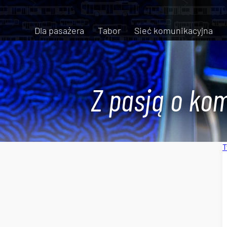
Dla pasażera
Tabor
Sieć komunikacyjna
Z pasją o kom
T