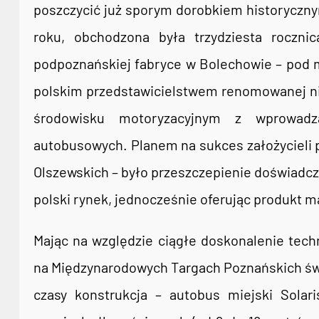
poszczycić już sporym dorobkiem historyczn
roku, obchodzona była trzydziesta roczn
podpoznańskiej fabryce w Bolechowie – pod 
polskim przedstawicielstwem renomowanej nie
środowisku motoryzacyjnym z wprowadza
autobusowych. Planem na sukces założycieli po
Olszewskich – było przeszczepienie doświadcz
polski rynek, jednocześnie oferując produkt 
Mając na względzie ciągłe doskonalenie tech
na Międzynarodowych Targach Poznańskich świa
czasy konstrukcja – autobus miejski Solar