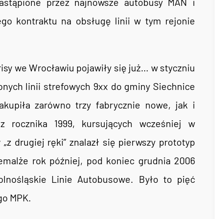
zastąpione przez najnowsze autobusy MAN i
o kontraktu na obsługę linii w tym rejonie
risy we Wrocławiu pojawiły się już… w styczniu
ych linii strefowych 9xx do gminy Siechnice
kupiła zarówno trzy fabrycznie nowe, jak i
 rocznika 1999, kursujących wcześniej w
z drugiej ręki” znalazł się pierwszy prototyp
emalże rok później, pod koniec grudnia 2006
olnośląskie Linie Autobusowe. Było to pięć
go MPK.