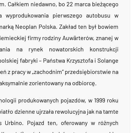
ym. Całkiem niedawno, bo 22 marca bieżącego
ica wyprodukowania pierwszego autobusu w
marką Neoplan Polska. Zakład ten był bowiem
mieckiej firmy rodziny Auwärterów, znanej w
nia na rynek nowatorskich konstrukcji
lskiej fabryki – Państwa Krzysztofa i Solange
eń z pracy w „zachodnim” przedsiębiorstwie na
maksymalnie zorientowany na odbiorcę.
nologii produkowanych pojazdów, w 1999 roku
tło dzienne ujrzała rewolucyjna jak na tamte
is Urbino. Pojazd ten, oferowany w różnych