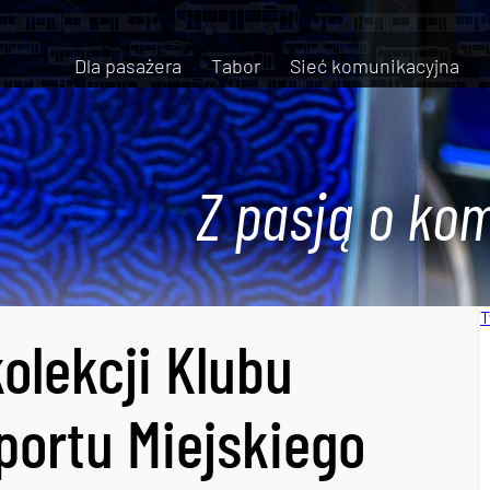
Dla pasażera
Tabor
Sieć komunikacyjna
Z pasją o kom
T
olekcji Klubu
ortu Miejskiego