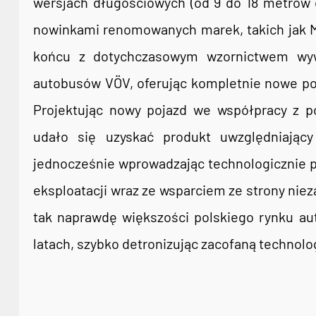
wersjach długościowych (od 9 do 18 metrów d
nowinkami renomowanych marek, takich jak 
końcu z dotychczasowym wzornictwem wywo
autobusów VÖV, oferując kompletnie nowe po
Projektując nowy pojazd we współpracy z p
udało się uzyskać produkt uwzględniający 
jednocześnie wprowadzając technologicznie p
eksploatacji wraz ze wsparciem ze strony ni
tak naprawdę większości polskiego rynku au
latach, szybko detronizując zacofaną technolog