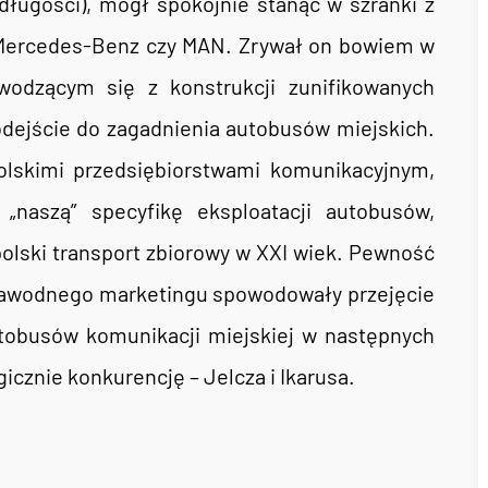
ługości), mógł spokojnie stanąć w szranki z
Mercedes-Benz czy MAN. Zrywał on bowiem w
dzącym się z konstrukcji zunifikowanych
dejście do zagadnienia autobusów miejskich.
olskimi przedsiębiorstwami komunikacyjnym,
„naszą” specyfikę eksploatacji autobusów,
olski transport zbiorowy w XXI wiek. Pewność
ezawodnego marketingu spowodowały przejęcie
tobusów komunikacji miejskiej w następnych
icznie konkurencję – Jelcza i Ikarusa.