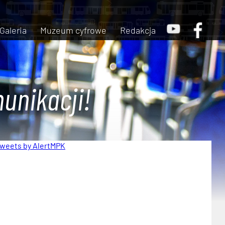
Galeria
Muzeum cyfrowe
Redakcja
unikacji!
weets by AlertMPK