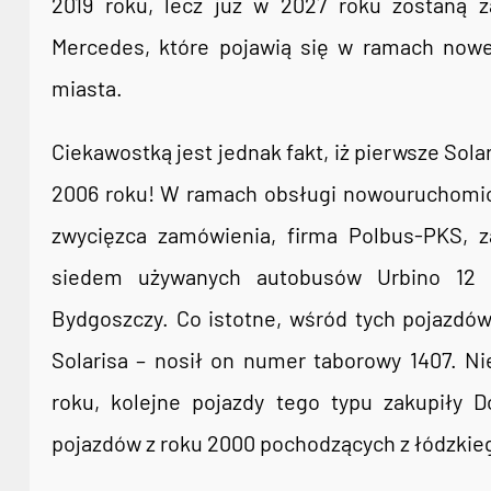
2019 roku, lecz już w 2027 roku zostaną 
Mercedes, które pojawią się w ramach noweg
miasta.
Ciekawostką jest jednak fakt, iż pierwsze Sola
2006 roku! W ramach obsługi nowouruchomion
zwycięzca zamówienia, firma Polbus-PKS, za
siedem używanych autobusów Urbino 12 z
Bydgoszczy. Co istotne, wśród tych pojazdów „
Solarisa – nosił on numer taborowy 1407. Ni
roku, kolejne pojazdy tego typu zakupiły D
pojazdów z roku 2000 pochodzących z łódzkie