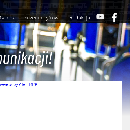
Galeria
Muzeum cyfrowe
Redakcja
unikacji!
weets by AlertMPK