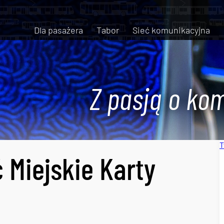
Dla pasażera
Tabor
Sieć komunikacyjna
Z pasją o kom
T
 Miejskie Karty