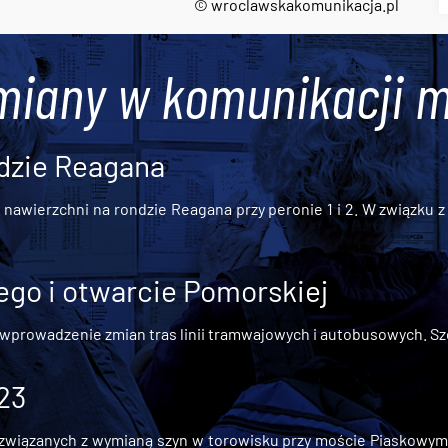
© wroclawskakomunikacja.pl
miany w komunikacji m
dzie Reagana
awierzchni na rondzie Reagana przy peronie 1 i 2. W związku z t
go i otwarcie Pomorskiej
 wprowadzenie zmian tras linii tramwajowych i autobusowych. Szc
 23
iązanych z wymianą szyn w torowisku przy moście Piaskowym, t