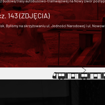
 z
budową trasy autobusowo-tramwajowej na Nowy Dwór
postępu
cz. 143 (ZDJĘCIA)
 Byliśmy na skrzyżowaniu ul. Jedności Narodowej i ul. Nowowiejs