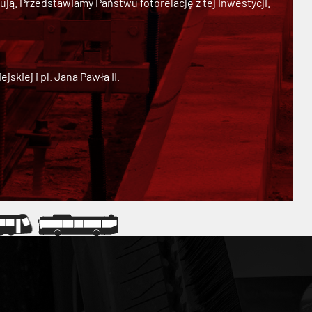
ją. Przedstawiamy Państwu fotorelację z tej inwestycji.
kiej i pl. Jana Pawła II.