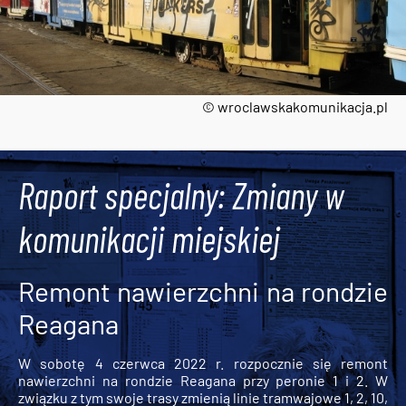
© wroclawskakomunikacja.pl
Tweets by AlertMPK
Raport specjalny: Zmiany w
komunikacji miejskiej
Remont nawierzchni na rondzie
Reagana
W sobotę 4 czerwca 2022 r. rozpocznie się remont
nawierzchni na rondzie Reagana przy peronie 1 i 2. W
związku z tym swoje trasy zmienią linie tramwajowe 1, 2, 10,