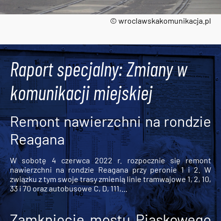
© wroclawskakomunikacja.pl
Tweets by AlertMPK
Raport specjalny: Zmiany w
komunikacji miejskiej
Remont nawierzchni na rondzie
Reagana
W sobotę 4 czerwca 2022 r. rozpocznie się remont
nawierzchni na rondzie Reagana przy peronie 1 i 2. W
związku z tym swoje trasy zmienią linie tramwajowe 1, 2, 10,
33 i 70 oraz autobusowe C, D, 111,...
Zamknięcie mostu Piaskowego