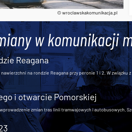
© wroclawskakomunikacja.pl
miany w komunikacji m
dzie Reagana
awierzchni na rondzie Reagana przy peronie 1 i 2. W związku z t
go i otwarcie Pomorskiej
 wprowadzenie zmian tras linii tramwajowych i autobusowych. Szc
 23