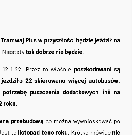
e
Tramwaj Plus w przyszłości będzie jeździł na
o. Niestety
tak dobrze nie będzie
!
e 12 i 22. Przez to właśnie
poszkodowani są
 jeździło 22 skierowano więcej autobusów
.
ą
potrzebę puszczenia dodatkowych linii na
2 roku
.
owną przebudową
co można wywnioskować po
Jest to
listopad tego roku
. Krótko mówiąc
nie