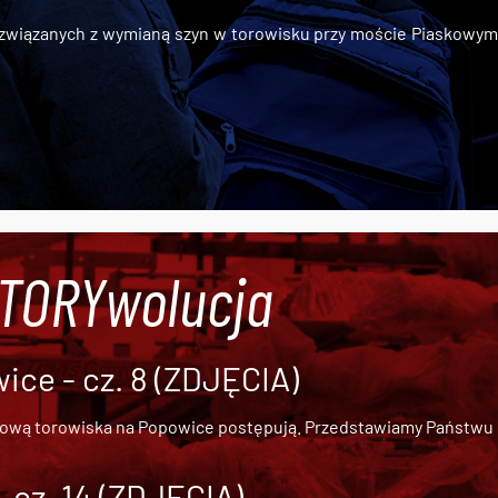
iązanych z wymianą szyn w torowisku przy moście Piaskowym, t
#TORYwolucja
ce - cz. 8 (ZDJĘCIA)
dową torowiska na Popowice
postępują. Przedstawiamy Państwu ob
cz. 14 (ZDJĘCIA)