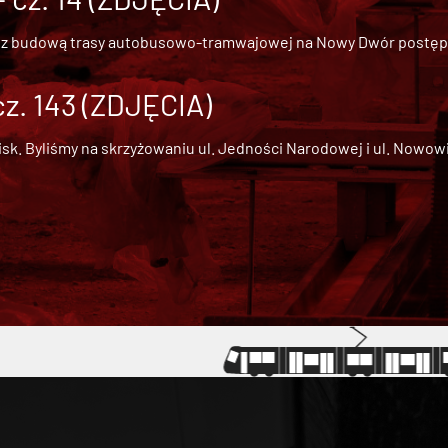
 z
budową trasy autobusowo-tramwajowej na Nowy Dwór
postępu
cz. 143 (ZDJĘCIA)
 Byliśmy na skrzyżowaniu ul. Jedności Narodowej i ul. Nowowiejs