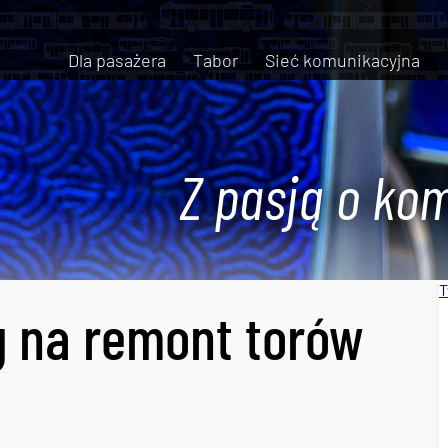
Dla pasażera
Tabor
Sieć komunikacyjna
Z pasją o kom
T
g na remont torów