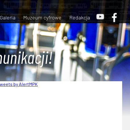
Galeria
Muzeum cyfrowe
Redakcja
unikacji!
weets by AlertMPK