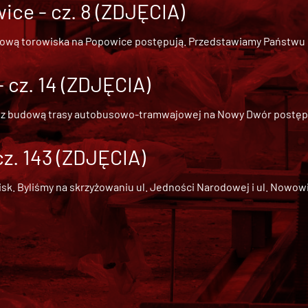
ce - cz. 8 (ZDJĘCIA)
dową torowiska na Popowice
postępują. Przedstawiamy Państwu ob
cz. 14 (ZDJĘCIA)
 z
budową trasy autobusowo-tramwajowej na Nowy Dwór
postępu
cz. 143 (ZDJĘCIA)
 Byliśmy na skrzyżowaniu ul. Jedności Narodowej i ul. Nowowiejs