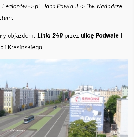
. Legionów -> pl. Jana Pawła II -> Dw. Nadodrze
rotem
.
ały objazdem.
Linia 240
przez
ulicę Podwale i
 i Krasińskiego.