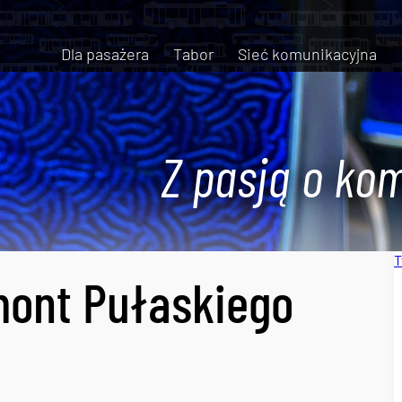
Dla pasażera
Tabor
Sieć komunikacyjna
Z pasją o kom
T
mont Pułaskiego