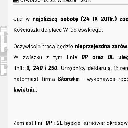
Już w
najbliższą sobotę (24 IX 2011r.) z
Kościuszki do placu Wróblewskiego.
Oczywiście trasa będzie
nieprzejezdna zarów
W związku z tym linie
0P
oraz
0L
uleg
linii:
9
,
240
i
250
. Urzędnicy deklarują, iż r
natomiast firma
Skanska
- wykonawca robó
kwietniu
.
Zamiast linii
0P
i
0L
będzie kursował okresow