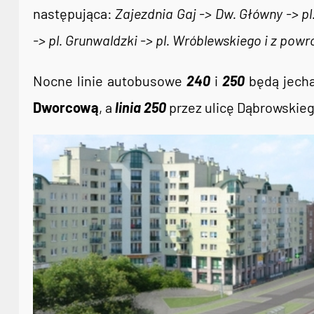
następująca:
Zajezdnia Gaj -> Dw. Główny -> pl
-> pl. Grunwaldzki -> pl. Wróblewskiego i z pow
Nocne linie autobusowe
240
i
250
będą jech
Dworcową
, a
linia 250
przez ulicę
Dąbrowskiego