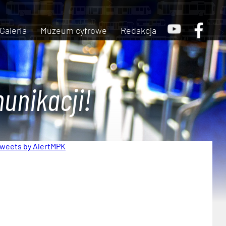
Galeria
Muzeum cyfrowe
Redakcja
unikacji!
weets by AlertMPK