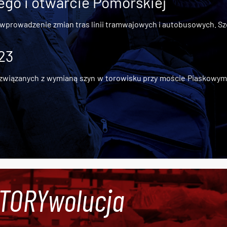
go i otwarcie Pomorskiej
 wprowadzenie zmian tras linii tramwajowych i autobusowych. Szc
 23
iązanych z wymianą szyn w torowisku przy moście Piaskowym, t
#TORYwolucja