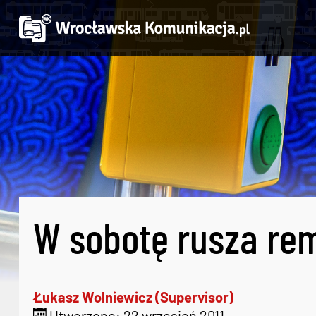
W sobotę rusza re
Łukasz Wolniewicz (Supervisor)
Utworzono: 22 wrzesień 2011