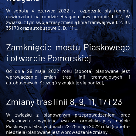
W sobotę 4 czerwca 2022 r. rozpocznie się remont
nawierzchni na rondzie Reagana przy peronie 1 i 2. W
związku z tym swoje trasy zmienią linie tramwajowe 1, 2, 10,
33 i 70 oraz autobusowe C, D, 111,...
Zamknięcie mostu Piaskowego
i otwarcie Pomorskiej
Od dnia 28 maja 2022 roku (sobota) planowane jest
wprowadzenie zmian tras linii tramwajowych i
autobusowych. Szczegóły znajdują się poniżej.
Zmiany tras linii 8, 9, 11, 17 i 23
W związku z planowanym przeprowadzeniem prac
związanych z wymianą szyn w torowisku przy moście
Piaskowym, tylko w dniach 28-29 maja 2022 roku (sobota-
niedziela) planowane jest wprowadzenie zmiany...