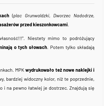
kach
(
plac Grunwaldzki, Dworzec Nadodrze,
asażerów przed kieszonkowcami
.
łasność!!!". Niestety mimo to podróżujący
inają o tych słowach
. Potem tylko składają
stankach. MPK
wydrukowało też nowe naklejki i
wy, bardziej widoczny kolor, niż te poprzednie,
 i na pewno łatwiej je dostrzec. Znajdują się