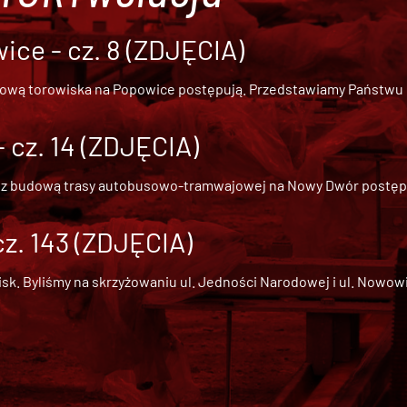
ce - cz. 8 (ZDJĘCIA)
dową torowiska na Popowice
postępują. Przedstawiamy Państwu ob
cz. 14 (ZDJĘCIA)
 z
budową trasy autobusowo-tramwajowej na Nowy Dwór
postępu
cz. 143 (ZDJĘCIA)
 Byliśmy na skrzyżowaniu ul. Jedności Narodowej i ul. Nowowiejs