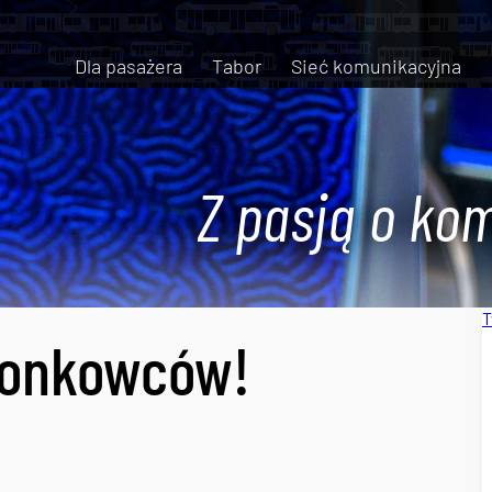
Dla pasażera
Tabor
Sieć komunikacyjna
Z pasją o kom
T
zonkowców!