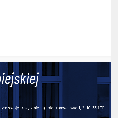
iejskiej
ym swoje trasy zmienią linie tramwajowe 1, 2, 10, 33 i 70