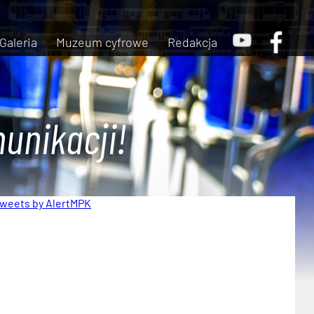
Galeria
Muzeum cyfrowe
Redakcja
unikacji!
weets by AlertMPK