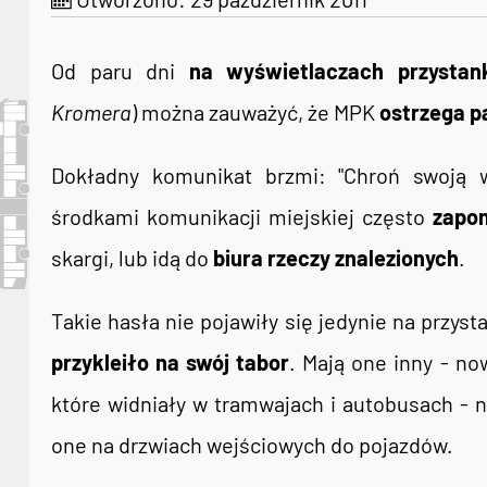
Od paru dni
na wyświetlaczach przystan
Kromera
) można zauważyć, że MPK
ostrzega p
Dokładny komunikat brzmi: "Chroń swoją w
środkami komunikacji miejskiej często
zapom
skargi, lub idą do
biura rzeczy znalezionych
.
Takie hasła nie pojawiły się jedynie na przy
przykleiło na swój tabor
. Mają one inny - no
które widniały w tramwajach i autobusach - no
one na drzwiach wejściowych do pojazdów.