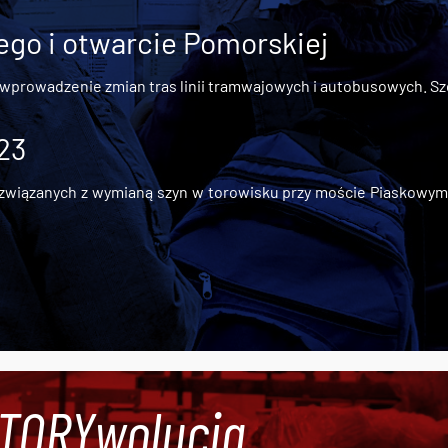
go i otwarcie Pomorskiej
 wprowadzenie zmian tras linii tramwajowych i autobusowych. Szc
 23
iązanych z wymianą szyn w torowisku przy moście Piaskowym, t
#TORYwolucja