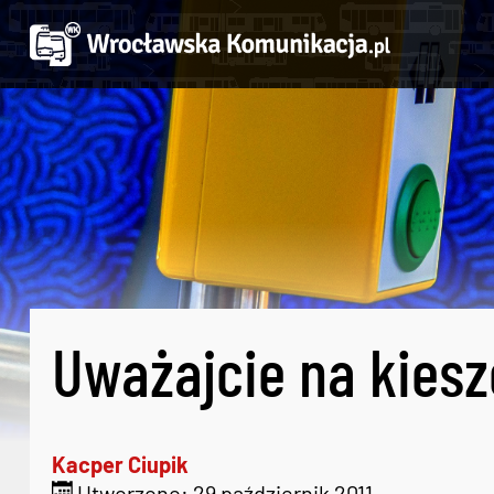
Uważajcie na kies
Kacper Ciupik
Utworzono: 29 październik 2011