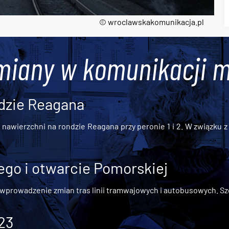
© wroclawskakomunikacja.pl
miany w komunikacji m
dzie Reagana
awierzchni na rondzie Reagana przy peronie 1 i 2. W związku z t
go i otwarcie Pomorskiej
 wprowadzenie zmian tras linii tramwajowych i autobusowych. Szc
 23