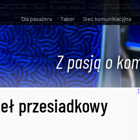
Dla pasażera
Tabor
Sieć komunikacyjna
Z pasją o kom
T
zeł przesiadkowy