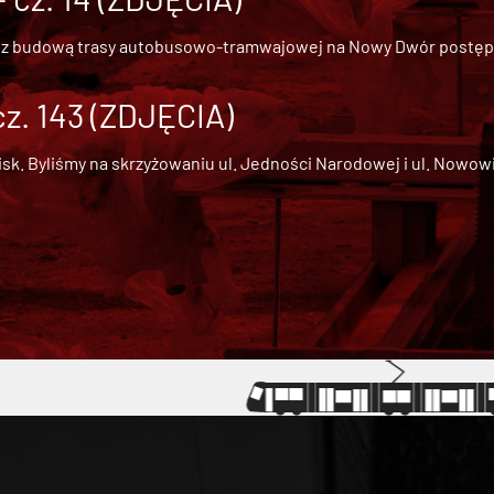
 z
budową trasy autobusowo-tramwajowej na Nowy Dwór
postępu
cz. 143 (ZDJĘCIA)
 Byliśmy na skrzyżowaniu ul. Jedności Narodowej i ul. Nowowiejs