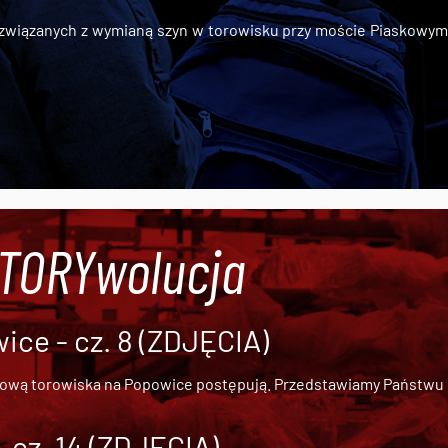
iązanych z wymianą szyn w torowisku przy moście Piaskowym, t
#TORYwolucja
ce - cz. 8 (ZDJĘCIA)
dową torowiska na Popowice
postępują. Przedstawiamy Państwu ob
cz. 14 (ZDJĘCIA)