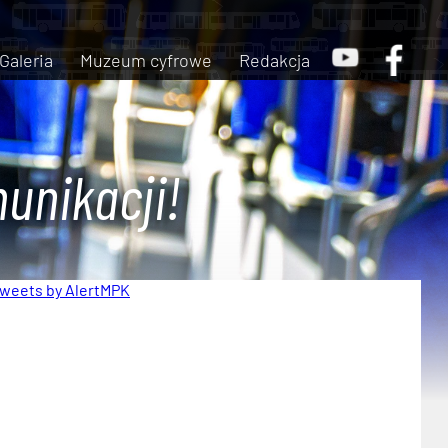
Galeria
Muzeum cyfrowe
Redakcja
unikacji!
weets by AlertMPK