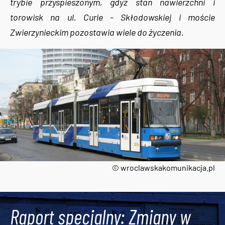
trybie przyspieszonym, gdyż stan nawierzchni i
torowisk na ul. Curie - Skłodowskiej i moście
Zwierzynieckim pozostawia wiele do życzenia.
© wroclawskakomunikacja.pl
Tweets by AlertMPK
Raport specjalny: Zmiany w