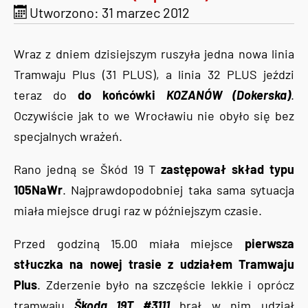
Utworzono: 31 marzec 2012
Wraz z dniem dzisiejszym ruszyła jedna nowa linia
Tramwaju Plus (31 PLUS), a linia 32 PLUS jeździ
teraz do
do końcówki
KOZANÓW (Dokerska)
.
Oczywiście jak to we Wrocławiu nie obyło się bez
specjalnych wrażeń.
Rano jedną se Škód 19 T
zastępował skład typu
105NaWr
. Najprawdopodobniej taka sama sytuacja
miała miejsce drugi raz w późniejszym czasie.
Przed godziną 15.00 miała miejsce
pierwsza
stłuczka na nowej trasie z udziałem Tramwaju
Plus
. Zderzenie było na szczęście lekkie i oprócz
tramwaju
Škoda 19T #3111
brał w nim udział