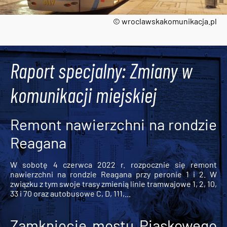
© wroclawskakomunikacja.pl
Tweets by AlertMPK
Raport specjalny: Zmiany w
komunikacji miejskiej
Remont nawierzchni na rondzie
Reagana
W sobotę 4 czerwca 2022 r. rozpocznie się remont
nawierzchni na rondzie Reagana przy peronie 1 i 2. W
związku z tym swoje trasy zmienią linie tramwajowe 1, 2, 10,
33 i 70 oraz autobusowe C, D, 111,...
Zamknięcie mostu Piaskowego