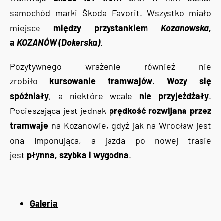
samochód marki Škoda Favorit. Wszystko miało
miejsce
między przystankiem
Kozanowska
,
a
KOZANÓW (Dokerska)
.
Pozytywnego wrażenie również nie
zrobiło
kursowanie tramwajów
.
Wozy się
spóźniały
, a niektóre wcale
nie przyjeżdżały
.
Pocieszająca jest jednak
prędkość rozwijana przez
tramwaje
na Kozanowie, gdyż jak na Wrocław jest
ona imponująca, a jazda po nowej trasie
jest
płynna, szybka i wygodna
.
Galeria